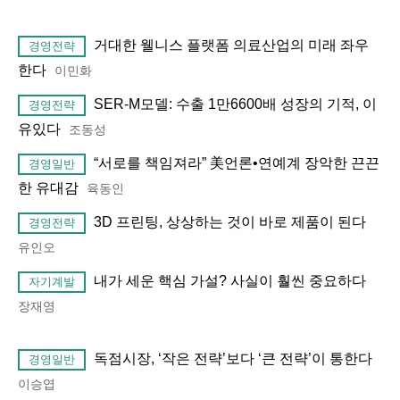
거대한 웰니스 플랫폼 의료산업의 미래 좌우
경영전략
한다
이민화
SER-M모델: 수출 1만6600배 성장의 기적, 이
경영전략
유있다
조동성
“서로를 책임져라” 美언론•연예계 장악한 끈끈
경영일반
한 유대감
육동인
3D 프린팅, 상상하는 것이 바로 제품이 된다
경영전략
유인오
내가 세운 핵심 가설? 사실이 훨씬 중요하다
자기계발
장재영
독점시장, ‘작은 전략’보다 ‘큰 전략’이 통한다
경영일반
이승엽