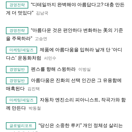
“디테일까지 완벽해야 아름답다고? 대충 만든
경영전략
게 더 멋있다”
김남국
“아름다운 것은 편안하다 변화하는 美의 기준
경영전략
을 주목하라”
고승연
제품에 아름다움을 입혀라 날개 단 ‘아디
마케팅/세일즈
다스’ 운동화처럼
서민수
펜스를 향해 스윙하라
이방실
경영일반
아름다움은 진화의 선택 인간은 그 유용함에
경영일반
매혹된다
김진택
자동차 엔진소리 피아니스트, 작곡가와 함
마케팅/세일즈
께 만든다
박동철
“당신은 소중한 루키” 개인 정체성 살리는
글로벌리포트