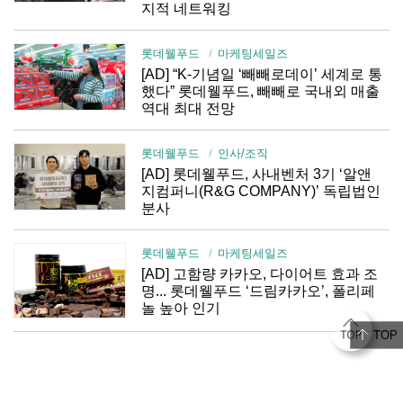
지적 네트워킹
롯데웰푸드
마케팅세일즈
[AD] “K-기념일 ‘빼빼로데이’ 세계로 통
했다” 롯데웰푸드, 빼빼로 국내외 매출
역대 최대 전망
롯데웰푸드
인사/조직
[AD] 롯데웰푸드, 사내벤처 3기 ‘알앤
지컴퍼니(R&G COMPANY)’ 독립법인
분사
롯데웰푸드
마케팅세일즈
[AD] 고함량 카카오, 다이어트 효과 조
명... 롯데웰푸드 ‘드림카카오’, 폴리페
놀 높아 인기
TOP