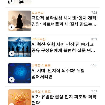
경영전략
7:52
극단적 불확실성 시대엔 ‘양자 전략
경영’ 파트너들과 새 질서 만드는
‘다중 대안’을
HR/리더십
6:46
AI 혁신·위험 사이 긴장 안 숨기고
공유 구성원에게 불편한 질문 던져
답 찾게 유도
스페셜 리포트
5:51
AI 시대 ‘인지적 외주화’ 위험
넘어서려면
스페셜 리포트
5:53
AI가 유발한 급성 인지 피로와 회복
전략