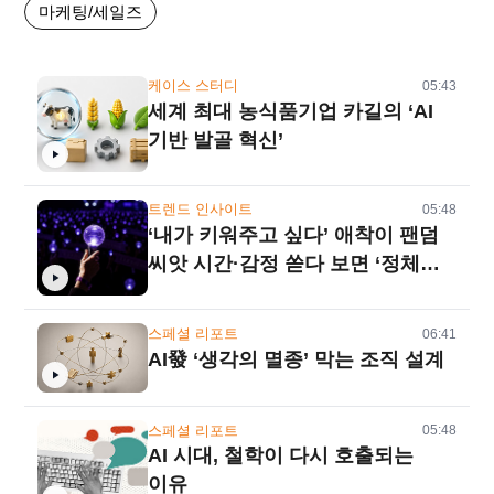
마케팅/세일즈
케이스 스터디
05:43
세계 최대 농식품기업 카길의 ‘AI
기반 발골 혁신’
트렌드 인사이트
05:48
‘내가 키워주고 싶다’ 애착이 팬덤
씨앗 시간·감정 쏟다 보면 ‘정체성
공동체’로
스페셜 리포트
06:41
AI發 ‘생각의 멸종’ 막는 조직 설계
스페셜 리포트
05:48
AI 시대, 철학이 다시 호출되는
이유