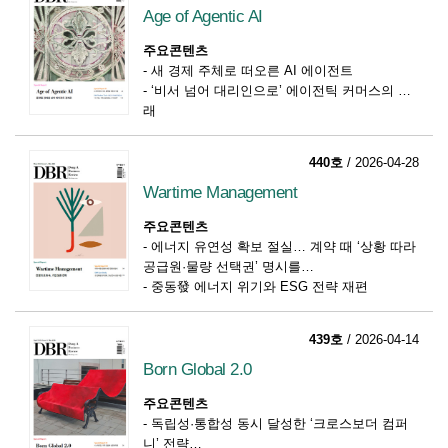
Age of Agentic AI
주요콘텐츠
-
새 경제 주체로 떠오른 AI 에이전트
-
‘비서 넘어 대리인으로’ 에이전틱 커머스의 미
래
-
“AI 에이전트 통한 소액거래 결제 늘 것 기업엔
고품질 인간 피드백이 핵심 자산”
440호
/ 2026-04-28
Wartime Management
주요콘텐츠
-
에너지 유연성 확보 절실… 계약 때 ‘상황 따라
공급원·물량 선택권’ 명시를
-
중동發 에너지 위기와 ESG 전략 재편
-
전쟁이 흔드는 계약, 법적 리스크 대응 전략
439호
/ 2026-04-14
Born Global 2.0
주요콘텐츠
-
독립성·통합성 동시 달성한 ‘크로스보더 컴퍼
니’ 전략