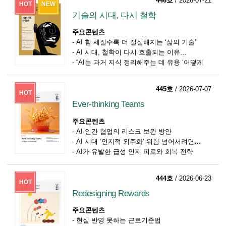
446호
/ 2026-07-21
HOT
NEW
기술의 시대, 다시 철학
주요콘텐츠
-
AI 힘 세질수록 더 절실해지는 ‘삶의 기술’
-
AI 시대, 철학이 다시 호출되는 이유
-
“AI는 과거 지식 정리해주는 데 유용 ‘어떻게
살 건가’ 미래 창조는 인간 몫”
445호
/ 2026-07-07
HOT
Ever-thinking Teams
주요콘텐츠
-
AI·인간 협업의 리스크 보완 방안
-
AI 시대 ‘인지적 외주화’ 위험 넘어서려면
-
AI가 유발한 급성 인지 피로와 회복 전략
444호
/ 2026-06-23
HOT
Redesigning Rewards
주요콘텐츠
-
현실 반영 못하는 근로기준법