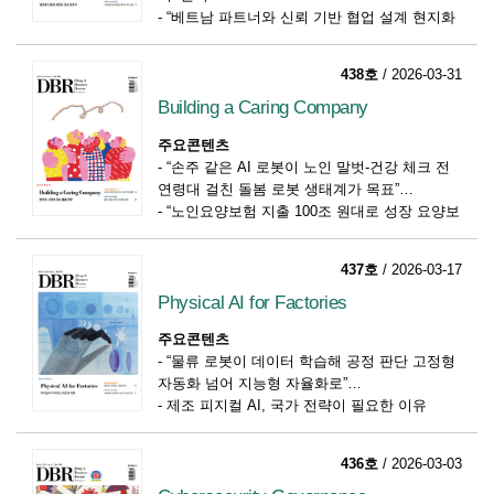
-
“베트남 파트너와 신뢰 기반 협업 설계 현지화
전략·장기 투자 있어야 안착”
-
글로벌 시장 진출한 韓 핀테크 스타트업 사례
438호
/ 2026-03-31
Building a Caring Company
주요콘텐츠
-
“손주 같은 AI 로봇이 노인 말벗-건강 체크 전
연령대 걸친 돌봄 로봇 생태계가 목표”
-
“노인요양보험 지출 100조 원대로 성장 요양보
호사 처우 개선-돌봄 체계화 중요”
-
한국 사회와 기업의 핵심 리스크 된 돌봄
437호
/ 2026-03-17
Physical AI for Factories
주요콘텐츠
-
“물류 로봇이 데이터 학습해 공정 판단 고정형
자동화 넘어 지능형 자율화로”
-
제조 피지컬 AI, 국가 전략이 필요한 이유
-
로봇 지능의 진화와 제조업 미래
436호
/ 2026-03-03