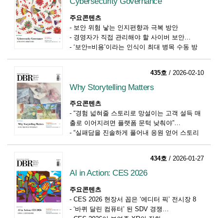
Cybersecurity Governance
주요콘텐츠
-
보안 위험 낳는 인지편향과 극복 방안
-
경영자가 직접 관리해야 할 사이버 보안
-
‘보안=비용’이라는 인식이 최대 병목 수동 방
어 넘어 선제 대응 플레이북 갖춰야
435호
/ 2026-02-10
Why Storytelling Matters
주요콘텐츠
-
“경험 넓혀줄 스토리로 망설이는 고객 설득 매
출로 이어지려면 플랫폼 문턱 낮춰야”
-
“실패담을 진솔하게 풀어내 응원 얻어 스토리
텔링은 인간적 관계 맺기 전략”
-
브랜드 스토리텔링을 위한 프레임워크
434호
/ 2026-01-27
AI in Action: CES 2026
주요콘텐츠
-
CES 2026 현장서 꼽은 ‘에디터 픽’ 전시장 8
-
‘바퀴 달린 컴퓨터’ 된 SDV 경쟁