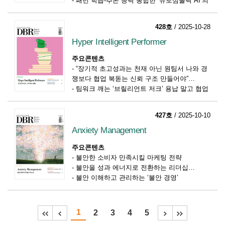
-
패턴 학습-추론 능력 통합한 ‘뉴로심볼릭 AI’의
부상
428호
/ 2025-10-28
Hyper Intelligent Performer
주요콘텐츠
-
“장기적 초고성과는 천재 아닌 원팀서 나와 경
쟁보다 협업 북돋는 신뢰 구조 만들어야”
-
팀워크 깨는 ‘브릴리언트 저크’ 용납 말고 협업
지표 도입해 ‘포스 멀티플라이어’ 육성
-
초고성과자 춤추게 하는 리더십 전략
427호
/ 2025-10-10
Anxiety Management
주요콘텐츠
-
불안한 소비자 만족시킬 마케팅 전략
-
불안을 성과 에너지로 전환하는 리더십
-
불안 이해하고 관리하는 ‘불안 경영’
1
2
3
4
5