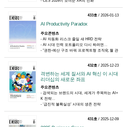
-
CES 2026이 보여준 XR의 진화
433호
/ 2026-01-13
AI Productivity Paradox
주요콘텐츠
-
AI 자동화 리스크 줄일 새 HRD 전략
-
AI 시대 인력 포트폴리오 다시 짜려면
-
“권한-예산 구조 바꿔 프로젝트형 조직化 뭘 관
둘지부터 결정 후 핵심 과제 집중을”
432호
/ 2025-12-23
격변하는 세계 질서와 AI 혁신 이 시대
리더십의 새로운 좌표
주요콘텐츠
-
검색되는 브랜드의 시대, 세계가 주목하는 AI+
K 전략
-
‘급진적 불확실성’ 시대의 생존 전략
-
기술 급변 속 기업의 변화 관리 전략
431호
/ 2025-12-09