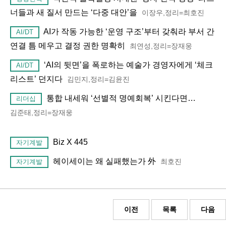
너들과 새 질서 만드는 ‘다중 대안’을
이장우,정리=최호진
AI가 작동 가능한 ‘운영 구조’부터 갖춰라 부서 간
AI/DT
연결 틈 메우고 결정 권한 명확히
최연성,정리=장재웅
‘AI의 뒷면’을 폭로하는 예술가 경영자에게 ‘체크
AI/DT
리스트’ 던지다
김민지,정리=김윤진
통합 내세워 ‘선별적 명예회복’ 시킨다면…
리더십
김준태,정리=장재웅
Biz X 445
자기계발
헤이세이는 왜 실패했는가 外
최호진
자기계발
이전
목록
다음