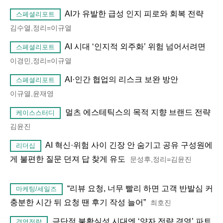
AI가 유발한 급성 인지 피로와 회복 전략
스페셜리포트
김수열,정리=이규열
AI 시대 ‘인지적 외주화’ 위험 넘어서려면
스페셜리포트
이경민,정리=이규열
AI·인간 협업의 리스크 보완 방안
스페셜리포트
이규열,윤재영
멀츠 에스테틱스의 목적 지향 브랜드 전략
케이스스터디
김윤진
AI 혁신·위험 사이 긴장 안 숨기고 공유 구성원에
리더십
게 불편한 질문 던져 답 찾게 유도
문성후,정리=김윤진
“리뷰 요청, 너무 빨리 하면 고객 반발심 커
마케팅/세일즈
충분한 시간 뒤 요청 땐 후기 작성 늘어”
최호진
극단적 불확실성 시대엔 ‘양자 전략 경영’ 파트
경영전략