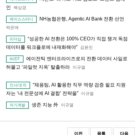
인
백상경
NH농협은행, Agentic AI Bank 전환 선언
케이스스터디
박은애
“성공한 AI 전환은 100% CEO가 직접 챙겨 독점
리더십
데이터를 워크플로에 내재화해야”
김윤진
에이전틱 엔터프라이즈로의 전환 데이터 사일로
AI/DT
허물고 ‘파일럿 지옥’ 탈출하라
이규열
“채용팀, AI 활용한 직무 역량 검증 필요 지원
인사/조직
자는 ‘내 전문성에 AI 결합’ 전략을”
이규열
생존 지능 外
이규열
자기계발
이전
목록
다음