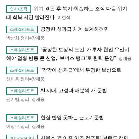
위기 겪은 후 복기·학습하는 조직 다음 위기
인사/조직
때 회복 시간 빨라진다
이현석
공정한 성과급 체계 설계하려면
스페셜리포트
박상희,정리=장재웅
“공정한 보상의 조건, 재투자-협업 우선시
스페셜리포트
해야 업황 변동 큰 산업, ‘보너스 뱅크’로 탄력 운영”
장재웅
‘깜깜이 성과급’에서 투명한 보상으로
스페셜리포트
신재용,정리=장재웅
AI 시대, 고성과 배분의 새 문법
스페셜리포트
권기범,정리=장재웅
현실 반영 못하는 근로기준법
스페셜리포트
이정우,정리=장재웅
시몬스 ‘라이프 이즈 컴포트’ 브랜드 캠페
케이스스터디