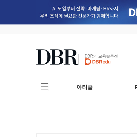
DBR의 교육솔루션
아티클