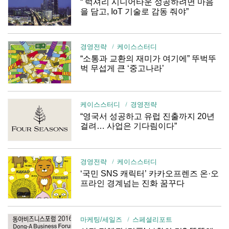
“ 럭셔리 시니어타운 성공하려면 마음
을 담고, IoT 기술로 감동 줘야”
경영전략
케이스스터디
“소통과 교환의 재미가 여기에” 뚜벅뚜
벅 무섭게 큰 ‘중고나라’
케이스스터디
경영전략
“영국서 성공하고 유럽 진출까지 20년
걸려… 사업은 기다림이다”
경영전략
케이스스터디
‘국민 SNS 캐릭터’ 카카오프렌즈 온·오
프라인 경계넘는 진화 꿈꾸다
마케팅/세일즈
스페셜리포트