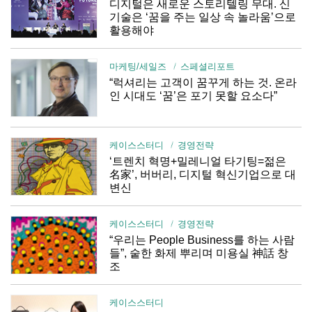
디지털은 새로운 스토리텔링 무대. 신
기술은 ‘꿈을 주는 일상 속 놀라움’으로
활용해야
마케팅/세일즈
스페셜리포트
“럭셔리는 고객이 꿈꾸게 하는 것. 온라
인 시대도 ‘꿈’은 포기 못할 요소다”
케이스스터디
경영전략
‘트렌치 혁명+밀레니얼 타기팅=젊은
名家’, 버버리, 디지털 혁신기업으로 대
변신
케이스스터디
경영전략
“우리는 People Business를 하는 사람
들”, 숱한 화제 뿌리며 미용실 神話 창
조
케이스스터디