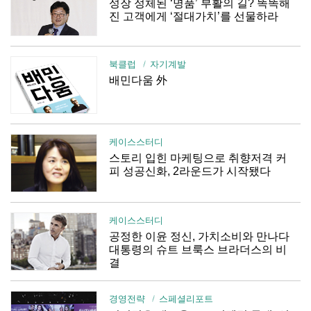
성장 정체된 ‘명품’ 부활의 길? 똑똑해
진 고객에게 ‘절대가치’를 선물하라
북클럽
자기계발
배민다움 外
케이스스터디
스토리 입힌 마케팅으로 취향저격 커
피 성공신화, 2라운드가 시작됐다
케이스스터디
공정한 이윤 정신, 가치소비와 만나다
대통령의 슈트 브룩스 브라더스의 비
결
경영전략
스페셜리포트