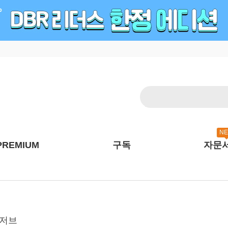
N
PREMIUM
구독
자문
 리저브