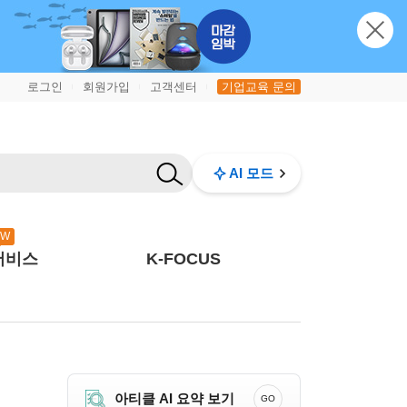
로그인
회원가입
고객센터
기업교육 문의
|
|
|
AI 모드
EW
서비스
K-FOCUS
아티클 AI 요약 보기
GO