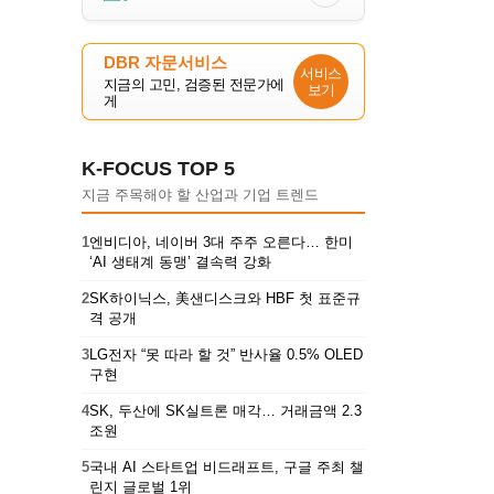
DBR 자문서비스
서비스
지금의 고민, 검증된 전문가에
보기
게
K-FOCUS TOP 5
지금 주목해야 할 산업과 기업 트렌드
1
엔비디아, 네이버 3대 주주 오른다… 한미
‘AI 생태계 동맹’ 결속력 강화
2
SK하이닉스, 美샌디스크와 HBF 첫 표준규
격 공개
3
LG전자 “못 따라 할 것” 반사율 0.5% OLED
구현
4
SK, 두산에 SK실트론 매각… 거래금액 2.3
조원
5
국내 AI 스타트업 비드래프트, 구글 주최 챌
린지 글로벌 1위