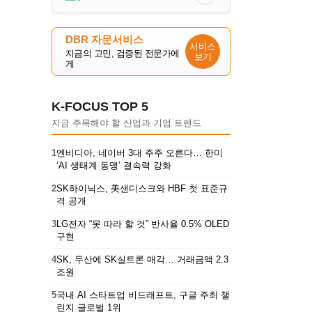
DBR 자문서비스
서비스
지금의 고민, 검증된 전문가에
보기
게
K-FOCUS TOP 5
지금 주목해야 할 산업과 기업 트렌드
1
엔비디아, 네이버 3대 주주 오른다… 한미
‘AI 생태계 동맹’ 결속력 강화
2
SK하이닉스, 美샌디스크와 HBF 첫 표준규
격 공개
3
LG전자 “못 따라 할 것” 반사율 0.5% OLED
구현
4
SK, 두산에 SK실트론 매각… 거래금액 2.3
조원
5
국내 AI 스타트업 비드래프트, 구글 주최 챌
린지 글로벌 1위