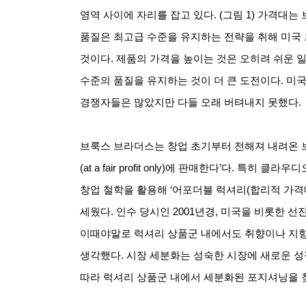
영역 사이에 자리를 잡고 있다
. (
그림
1)
가격대는 
품질은 최고급 수준을 유지하는 전략을 취해 미국
것이다
.
제품의 가격을 높이는 것은 오히려 쉬운 일
수준의 품질을 유지하는 것이 더 큰 도전이다
.
미국
경쟁자들은 많았지만 다들 오래 버텨내지 못했다
.
브룩스 브라더스는 창업 초기부터 전해져 내려온 
(at a fair profit only)
에 판매한다
’
다
.
특히 클라우디오
창업 철학을 활용해
‘
어포더블 럭셔리
(
합리적 가격
세웠다
.
인수 당시인
2001
년경
,
미국을 비롯한 선
이때야말로 럭셔리 상품군 내에서도 취향이나 지향
생각했다
.
시장 세분화는 성숙한 시장에 새로운 성
따라 럭셔리 상품군 내에서 세분화된 포지셔닝을 