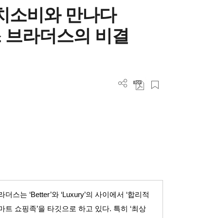
가치소비와 만나다
 브라더스의 비결
브라더스는
‘Better’
와
‘Luxury’
의 사이에서
‘
합리적
마트 쇼핑족
’
을 타깃으로 하고 있다
.
특히
‘
최상