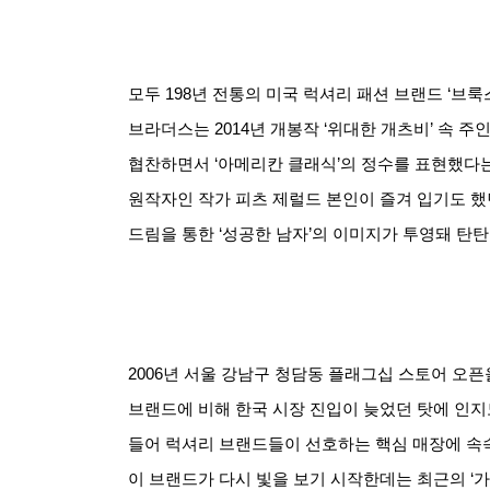
모두
198
년 전통의 미국 럭셔리 패션 브랜드
‘
브룩
브라더스는
2014
년 개봉작
‘
위대한 개츠비
’
속 주
협찬하면서
‘
아메리칸 클래식
’
의 정수를 표현했다
원작자인 작가 피츠 제럴드 본인이 즐겨 입기도 했
드림을 통한
‘
성공한 남자
’
의 이미지가 투영돼 탄
2006
년 서울 강남구 청담동 플래그십 스토어 오픈
브랜드에 비해 한국 시장 진입이 늦었던 탓에 인지
들어 럭셔리 브랜드들이 선호하는 핵심 매장에 속
이 브랜드가 다시 빛을 보기 시작한데는 최근의
‘
가