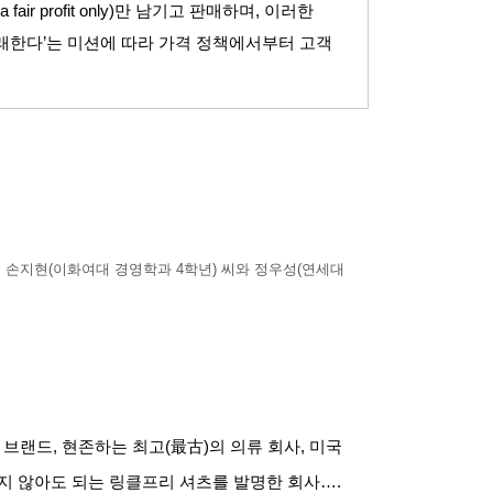
 a fair profit only)
만 남기고 판매하며
,
이러한
거래한다
’
는 미션에 따라 가격 정책에서부터 고객
 손지현
(
이화여대 경영학과
4
학년
)
씨와 정우성
(
연세대
 브랜드
,
현존하는 최고
(
最古
)
의 의류 회사
,
미국
지 않아도 되는 링클프리 셔츠를 발명한 회사
….