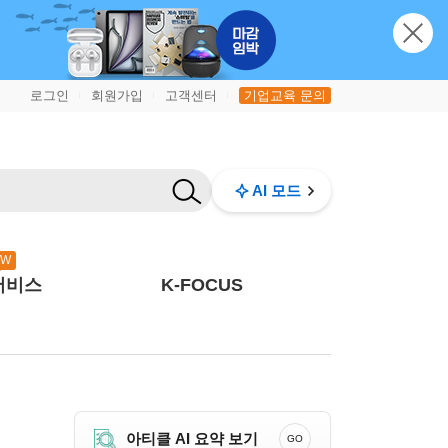
로그인
회원가입
고객센터
기업교육 문의
|
|
|
AI 모드
EW
서비스
K-FOCUS
아티클 AI 요약 보기
GO