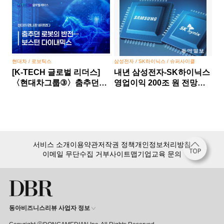
현대차 / 로보틱스
삼성전자 / SK하이닉스 / 슈퍼사이클
[K-TECH 글로벌 리더스]
내년 삼성전자-SK하이닉스
〈현대차그룹③〉춤추던
영업이익 200조 원 전망…
로봇의 반전… 보스턴
반도체 슈퍼사이클 본격화
다이내믹스, 현대차 만나 판
바뀌었다
서비스 소개
이용약관
저작권 정책
개인정보처리방침
이메일 무단수집 거부
사이트맵
기업교육 문의
동아비즈니스리뷰 사업자 정보