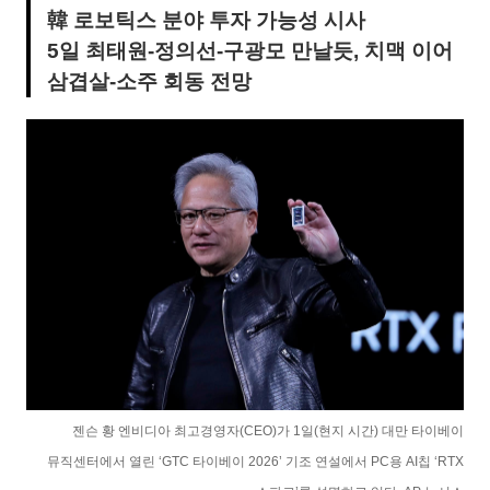
韓 로보틱스 분야 투자 가능성 시사
5일 최태원-정의선-구광모 만날듯, 치맥 이어
삼겹살-소주 회동 전망
젠슨 황 엔비디아 최고경영자(CEO)가 1일(현지 시간) 대만 타이베이
뮤직센터에서 열린 ‘GTC 타이베이 2026’ 기조 연설에서 PC용 AI칩 ‘RTX