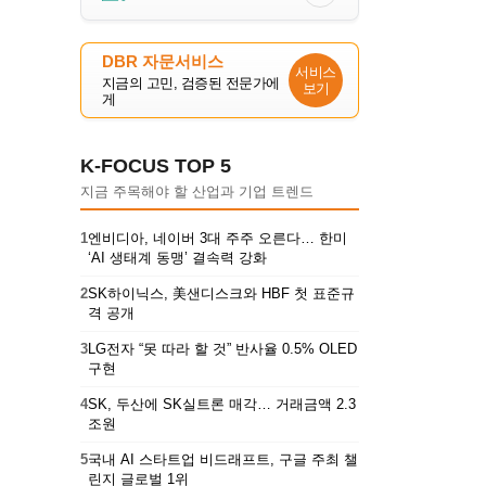
DBR 자문서비스
서비스
지금의 고민, 검증된 전문가에
보기
게
K-FOCUS TOP 5
지금 주목해야 할 산업과 기업 트렌드
1
엔비디아, 네이버 3대 주주 오른다… 한미
‘AI 생태계 동맹’ 결속력 강화
2
SK하이닉스, 美샌디스크와 HBF 첫 표준규
격 공개
3
LG전자 “못 따라 할 것” 반사율 0.5% OLED
구현
4
SK, 두산에 SK실트론 매각… 거래금액 2.3
조원
5
국내 AI 스타트업 비드래프트, 구글 주최 챌
린지 글로벌 1위