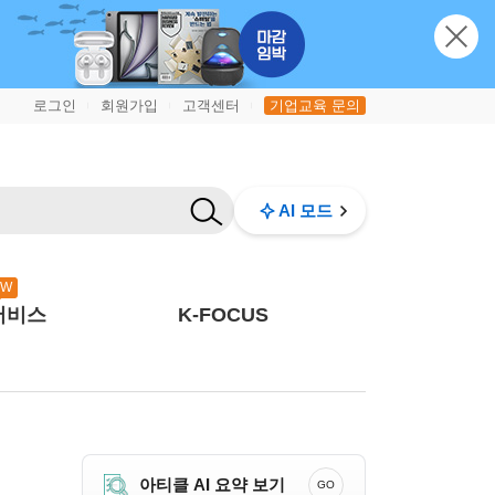
로그인
회원가입
고객센터
기업교육 문의
|
|
|
AI 모드
EW
서비스
K-FOCUS
아티클 AI 요약 보기
GO