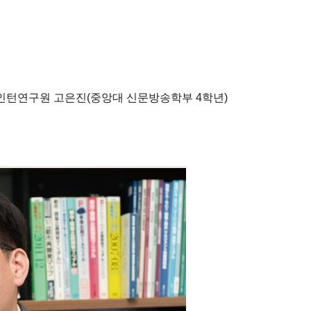
인턴연구원 고은진(중앙대 신문방송학부 4학년)