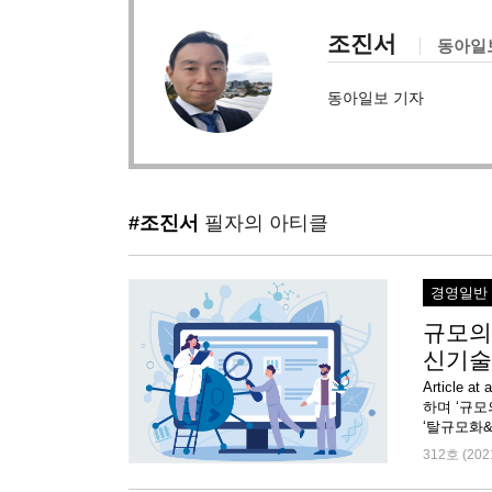
조진서
동아일
동아일보 기자
#조진서
필자의 아티클
경영일반
규모의
신기술
Article
하며 ‘규모
‘탈규모화&rs
312호 (202