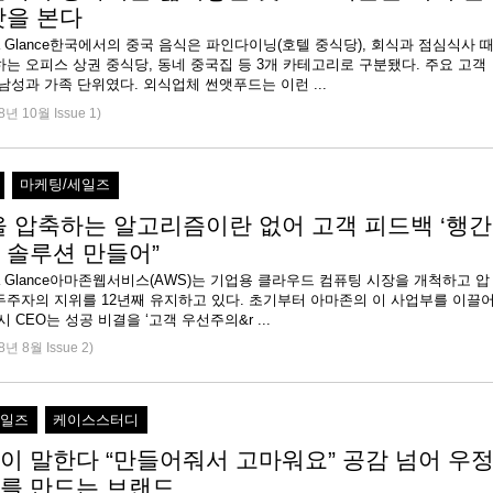
맛을 본다
 at a Glance한국에서의 중국 음식은 파인다이닝(호텔 중식당), 회식과 점심식사 
는 오피스 상권 중식당, 동네 중국집 등 3개 카테고리로 구분됐다. 주요 고객
은 중장년 남성과 가족 단위였다. 외식업체 썬앳푸드는 이런 ...
8년 10월 Issue 1)
마케팅/세일즈
을 압축하는 알고리즘이란 없어 고객 피드백 ‘행간
 솔루션 만들어”
e at a Glance아마존웹서비스(AWS)는 기업용 클라우드 컴퓨팅 시장을 개척하고 압
두주자의 지위를 12년째 유지하고 있다. 초기부터 아마존의 이 사업부를 이끌
시 CEO는 성공 비결을 ‘고객 우선주의&r ...
8년 8월 Issue 2)
세일즈
케이스스터디
이 말한다 “만들어줘서 고마워요” 공감 넘어 우
를 만드는 브랜드