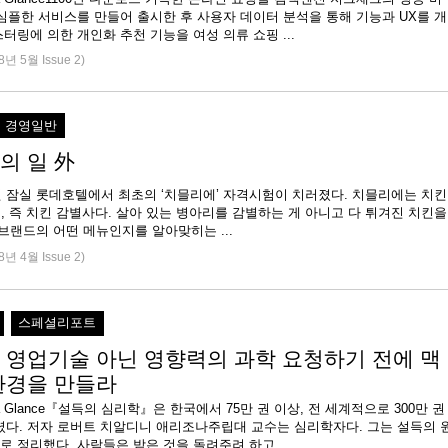
 심플한 서비스를 만들어 출시한 후 사용자 데이터 분석을 통해 기능과 UX를 개
스터링에 의한 개인화 추천 기능을 여성 의류 쇼핑 ...
8년 5월 Issue 2)
경영일반
의 일 外
7월 잠실 롯데호텔에서 최초의 ‘치믈리에’ 자격시험이 치러졌다. 치믈리에는 치킨
, 즉 치킨 감별사다. 살아 있는 병아리를 감별하는 게 아니고 다 튀겨진 치킨을
먹고 어느 브랜드의 어떤 메뉴인지를 알아맞히는 ...
8년 4월 Issue 2)
스페셜리포트
 영업기술 아닌 영향력의 과학 요청하기 전에 맥
환경을 만들라
 at a Glance『설득의 심리학』은 한국에서 75만 권 이상, 전 세계적으로 300만 권
렸다. 저자 로버트 치알디니 애리조나주립대 교수는 심리학자다. 그는 설득의 
로 정리했다. 사람들은 받은 것을 돌려주려 하고 ...