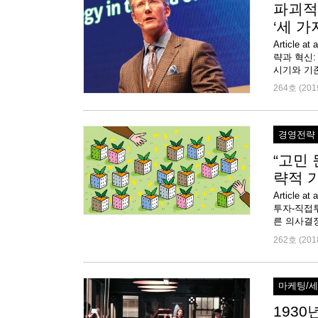
파괴적
‘세 가
Article
략과 혁신
시기와 기존
264호 (201
경영전략
“고민 
략적 
Article
투자-직접투
른 의사결정
262호 (201
마케팅/
193