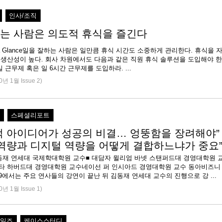
인사/조직
는 사람은 의도적 휴식을 즐긴다
 at a Glance일을 잘하는 사람은 일만큼 휴식 시간도 소중하게 관리한다. 휴식을 
 생산성이 높다. 회사 차원에서도 다음과 같은 직원 휴식 솔루션을 도입해야 한
다.1. 주 4일 근무제 혹은 일 6시간 근무제를 도입하라. ...
0년 1월 Issue 2)
직
스페셜리포트
적 아이디어가 성공의 비결… 엉뚱함을 장려해야”
 역량과 디지털 역량을 어떻게 결합하느냐가 중요
김동재 연세대 국제학대학원 교수■ 대담자 윌리엄 바넷 스탠퍼드대 경영대학원 
굽타 하버드대 경영대학원 교수네이선 퍼 인시아드 경영대학원 교수 동아비즈니
9에서는 주요 연사들의 강연이 끝난 뒤 김동재 연세대 교수의 진행으로 강 ...
0년 1월 Issue 1)
세일즈
케이스스터디