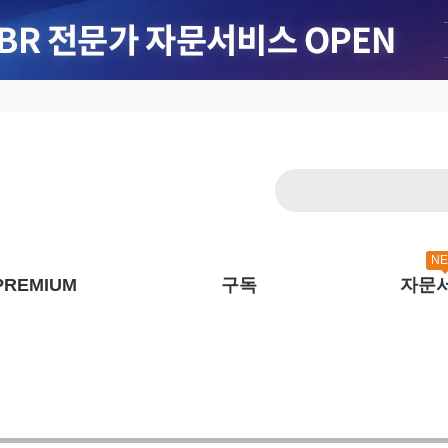
N
PREMIUM
구독
자문