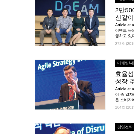
2만5
신같이
Articl
이벤트 등
행하고 있다
272호 (201
마케팅/
효율성
성장 
Article
이 중 일
은 소비자에
264호 (201
경영전략