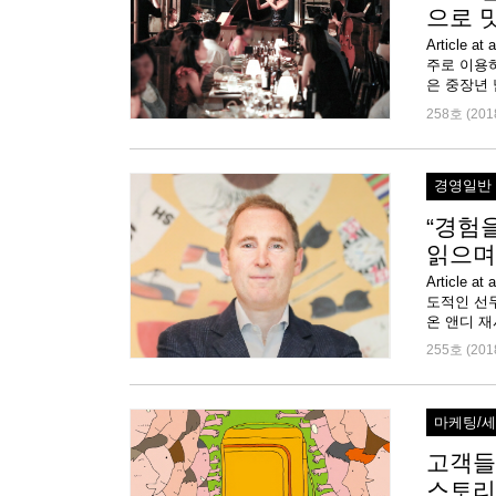
으로 
Article
주로 이용하
258호 (201
경영일반
“경험
읽으며
Articl
도적인 선
온 앤디 재
255호 (201
마케팅/
고객들
스토리