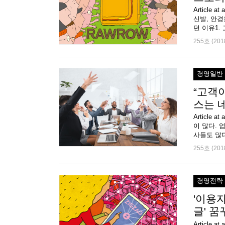
Article
신발, 안경
던 이유1.
255호 (201
경영일반
“고객이
스는 
Articl
이 많다.
사들도 많다
255호 (201
경영전략
'이용자
글' 꿈
Article