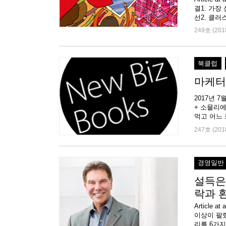
결1. 가장
선2. 클러
249호 (201
북클럽
마케터
2017년 
+ 소믈리에
247호 (201
경영일반
설득은
락과 
Article
이상이 팔
리를 6가지