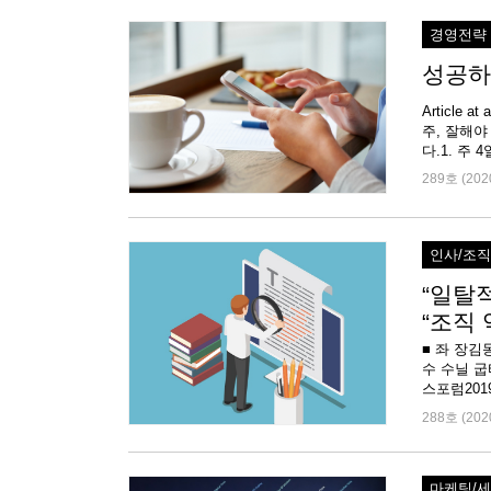
경영전략
성공하
Article
주, 잘해야
289호 (202
인사/조
“일탈
“조직
■ 좌 장
수 수닐 
스포럼201
288호 (202
마케팅/