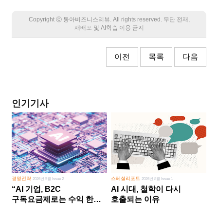
Copyright Ⓒ 동아비즈니스리뷰. All rights reserved. 무단 전재,
재배포 및 AI학습 이용 금지
이전
목록
다음
인기기사
경영전략
스페셜리포트
2026년 5월 Issue 2
2026년 8월 Issue 1
“AI 기업, B2C
AI 시대, 철학이 다시
구독요금제로는 수익 한계
호출되는 이유
다른 사업 없이 AI 성장에만