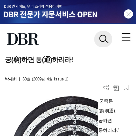
궁(窮)하면 통(通)하리라!
박재희
|
30호 (2009년 4월 Issue 1)
‘궁즉통
(窮則通),
궁하면
통하리라.’