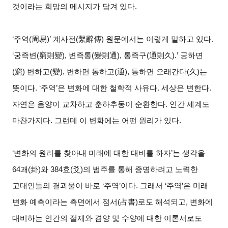
것이라는 희망의 메시지가 담겨 있다.
‘주역(周易)’ 계사전(繫辭傳) 원문에서는 이렇게 말하고 있다.
‘궁즉변(窮則變), 변즉통(變則通), 통즉구(通則久).’ 궁하면
(窮) 변하고(變), 변하면 통하고(通), 통하면 오래간다(久)는
뜻이다. ‘주역’은 변화에 대한 철학적 사유다. 세상은 변한다.
자연은 음양이 교차하고 춘하추동이 순환한다. 인간 세계도
마찬가지다. 그런데 이 변화에는 어떤 원리가 있다.
‘변화의 원리를 찾아내 미래에 대한 대비를 하자’는 생각을
64괘(卦)와 384효(爻)의 범주를 통해 증명하려고 노력한
고대인들의 결과물이 바로 ‘주역’이다. 그래서 ‘주역’은 미래
변화 예측이라는 측면에서 점서(占書)로도 해석되고, 변화에
대비하는 인간의 절제와 겸양 및 수양에 대한 이론서로도