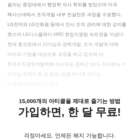
필자는 중앙대에서 행정학 석사 학위를 받았으며 미국
텍사스대에서 조직개발 내부 컨설턴트 과정을 수료했다
.
LG
전자와
LG
인화원 등에서 인사 조직 관리에 대한 강의를
했으며
LG
디스플레이
HRD
현업지원팀 파트장을 지냈다
.
현재 통코칭에서 리더십과 경력개발
,
조직 개발에 대해
다수의 기업을 대상으로 코칭을 하고 있으며 ㈔
한국조직경영개발학회 이사직도 겸하고 있다
.
저서로는
<
리더십 천재가 된 김 팀장
:
팀을 하나로 만드는
마음매니지먼트
>
가 있다
.
15,000개의 아티클을 제대로 즐기는 방법
가입하면, 한 달 무료!
걱정마세요. 언제든 해지 가능합니다.