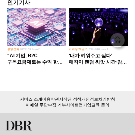
인기기사
경영전략
마케팅/세일즈
2026년 5월 Issue 2
2026년 8월 Issue 1
“AI 기업, B2C
‘내가 키워주고 싶다’
구독요금제로는 수익 한계
애착이 팬덤 씨앗 시간·감정
다른 사업 없이 AI 성장에만
쏟다 보면 ‘정체성
의존 땐 위기”
공동체’로
서비스 소개
이용약관
저작권 정책
개인정보처리방침
이메일 무단수집 거부
사이트맵
기업교육 문의