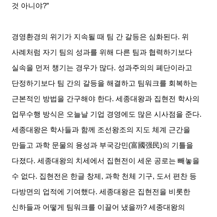
것 아니야
?”
경영환경의 위기가 지속될 때 팀 간 갈등은 심화된다
.
위
사례처럼 자기 팀의 성과를 위해 다른 팀과 협력하기보다
실속을 먼저 챙기는 경우가 많다
.
성과주의의 폐단이라고
단정하기보다 팀 간의 갈등을 해결하고 팀워크를 회복하는
근본적인 방법을 간구해야 한다
.
세종대왕과 집현전 학사의
업무수행 방식은 오늘날 기업 경영에도 많은 시사점을 준다
.
세종대왕은 학사들과 함께 조선왕조의 지도 체계 근간을
만들고 과학 문물의 융성과 부국강민
(
富國强民
)
의 기틀을
다졌다
.
세종대왕의 치세에서 집현전이 세운 공로는 빼놓을
수 없다
.
집현전은 한글 창제
,
과학 천체 기구
,
도서 편찬 등
다방면의 업적에 기여했다
.
세종대왕은 집현전을 비롯한
신하들과 어떻게 팀워크를 이끌어 냈을까
?
세종대왕의