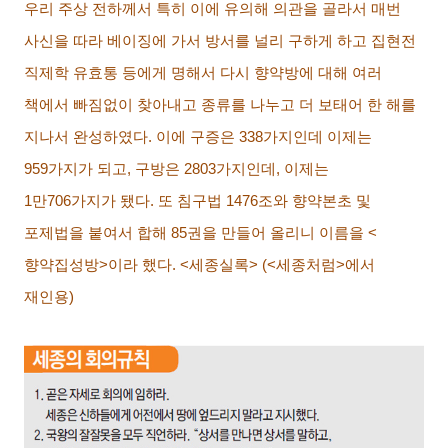
우리 주상 전하께서 특히 이에 유의해 의관을 골라서 매번
사신을 따라 베이징에 가서 방서를 널리 구하게 하고 집현전
직제학 유효통 등에게 명해서 다시 향약방에 대해 여러
책에서 빠짐없이 찾아내고 종류를 나누고 더 보태어 한 해를
지나서 완성하였다
.
이에 구증은
338
가지인데 이제는
959
가지가 되고
,
구방은
2803
가지인데
,
이제는
1
만
706
가지가 됐다
.
또 침구법
1476
조와 향약본초 및
포제법을 붙여서 합해
85
권을 만들어 올리니 이름을
<
향약집성방
>
이라 했다
. <
세종실록
> (<
세종처럼
>
에서
재인용
)