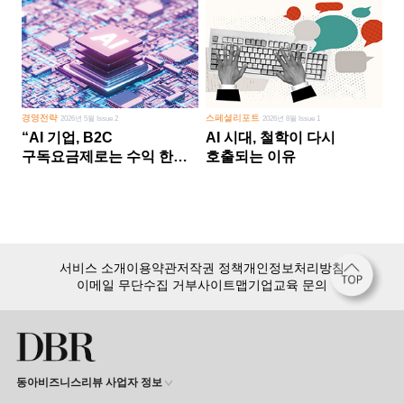
경영전략
스페셜리포트
2026년 5월 Issue 2
2026년 8월 Issue 1
“AI 기업, B2C
AI 시대, 철학이 다시
구독요금제로는 수익 한계
호출되는 이유
다른 사업 없이 AI 성장에만
의존 땐 위기”
서비스 소개
이용약관
저작권 정책
개인정보처리방침
이메일 무단수집 거부
사이트맵
기업교육 문의
동아비즈니스리뷰 사업자 정보