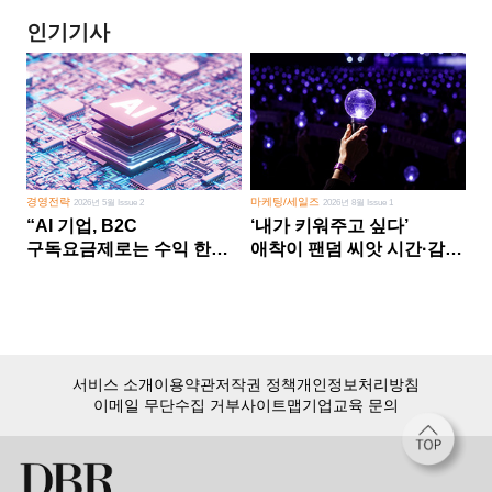
인기기사
경영전략
마케팅/세일즈
2026년 5월 Issue 2
2026년 8월 Issue 1
“AI 기업, B2C
‘내가 키워주고 싶다’
구독요금제로는 수익 한계
애착이 팬덤 씨앗 시간·감정
다른 사업 없이 AI 성장에만
쏟다 보면 ‘정체성
의존 땐 위기”
공동체’로
서비스 소개
이용약관
저작권 정책
개인정보처리방침
이메일 무단수집 거부
사이트맵
기업교육 문의