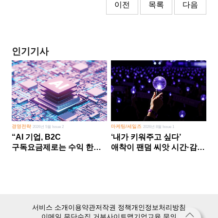
이전
목록
다음
인기기사
경영전략
마케팅/세일즈
2026년 5월 Issue 2
2026년 8월 Issue 1
“AI 기업, B2C
‘내가 키워주고 싶다’
구독요금제로는 수익 한계
애착이 팬덤 씨앗 시간·감정
다른 사업 없이 AI 성장에만
쏟다 보면 ‘정체성
의존 땐 위기”
공동체’로
서비스 소개
이용약관
저작권 정책
개인정보처리방침
이메일 무단수집 거부
사이트맵
기업교육 문의