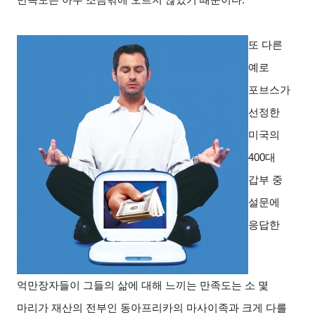
또 다른
예로
포브스가
선정한
미국의
400대
갑부 중
설문에
응답한
억만장자들이 그들의 삶에 대해 느끼는 만족도는 소 몇
마리가 재산의 전부인 동아프리카의 마사이족과 크게 다를