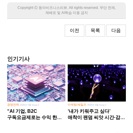
Copyright Ⓒ 동아비즈니스리뷰. All rights reserved. 무단 전재,
재배포 및 AI학습 이용 금지
이전
목록
다음
인기기사
경영전략
마케팅/세일즈
2026년 5월 Issue 2
2026년 8월 Issue 1
“AI 기업, B2C
‘내가 키워주고 싶다’
구독요금제로는 수익 한계
애착이 팬덤 씨앗 시간·감정
다른 사업 없이 AI 성장에만
쏟다 보면 ‘정체성
의존 땐 위기”
공동체’로