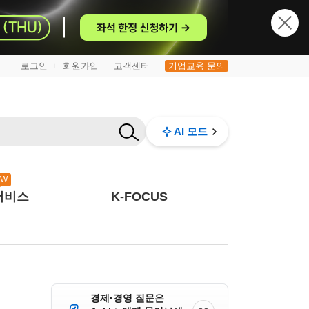
로그인
회원가입
고객센터
기업교육 문의
|
|
|
AI 모드
EW
서비스
K-FOCUS
경제·경영 질문은