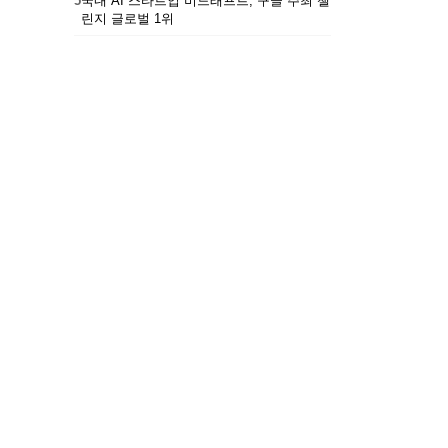
5
국내 AI 스타트업 비드래프트, 구글 주최 챌
린지 글로벌 1위