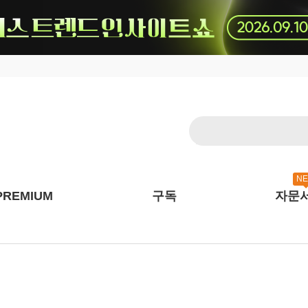
N
PREMIUM
구독
자문