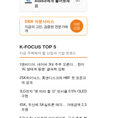
Askbiz에게 물어보세
GO
요
DBR 자문서비스
자문
지금의 고민, 검증된 전문가에
요청
게
K-FOCUS TOP 5
지금 주목해야 할 산업과 기업 트렌드
1
엔비디아, 네이버 3대 주주 오른다… 한미
‘AI 생태계 동맹’ 결속력 강화
2
SK하이닉스, 美샌디스크와 HBF 첫 표준규
격 공개
3
LG전자 “못 따라 할 것” 반사율 0.5% OLED
구현
4
SK, 두산에 SK실트론 매각… 거래금액 2.3
조원