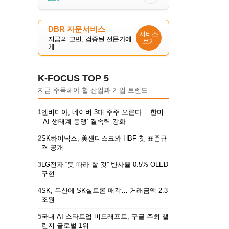
DBR 자문서비스
서비스
지금의 고민, 검증된 전문가에
보기
게
K-FOCUS TOP 5
지금 주목해야 할 산업과 기업 트렌드
1
엔비디아, 네이버 3대 주주 오른다… 한미
‘AI 생태계 동맹’ 결속력 강화
2
SK하이닉스, 美샌디스크와 HBF 첫 표준규
격 공개
3
LG전자 “못 따라 할 것” 반사율 0.5% OLED
구현
4
SK, 두산에 SK실트론 매각… 거래금액 2.3
조원
5
국내 AI 스타트업 비드래프트, 구글 주최 챌
린지 글로벌 1위