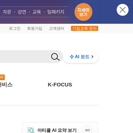
로그인
회원가입
고객센터
기업교육 문의
|
|
|
AI 모드
EW
서비스
K-FOCUS
아티클 AI 요약 보기
GO