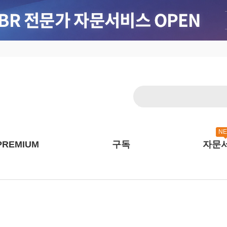
N
PREMIUM
구독
자문