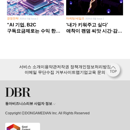
경영전략
마케팅/세일즈
2026년 5월 Issue 2
2026년 8월 Issue 1
“AI 기업, B2C
‘내가 키워주고 싶다’
구독요금제로는 수익 한계
애착이 팬덤 씨앗 시간·감정
다른 사업 없이 AI 성장에만
쏟다 보면 ‘정체성
의존 땐 위기”
공동체’로
서비스 소개
이용약관
저작권 정책
개인정보처리방침
이메일 무단수집 거부
사이트맵
기업교육 문의
동아비즈니스리뷰 사업자 정보
Copyright ⒸDONGAMEDIAN Inc. All Rights Reserved
회원 가입만 해도, DBR 월정액 서비스 첫 달 무료!
15,000여 건의 DBR 콘텐츠를
무제한으로 이용
하세요.