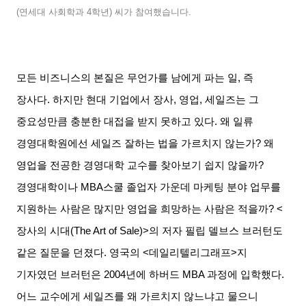
(
연세대 사회학과
4
학년
)
씨가 참여했습니다
.
모든 비즈니스의 본질은 무언가를 남에게 파는 일
,
즉
장사다
.
하지만 현대 기업에서 장사
,
영업
,
세일즈는 그
중요성만큼 충분한 대접을 받지 못하고 있다
.
왜 일류
경영대학원에선 세일즈 잘하는 법을 가르치지 않는가
?
왜
영업을 전공한 경영대학 교수를 찾아보기 쉽지 않을까
?
경영대학이나
MBA
스쿨 졸업자 가운데 마케팅 분야 업무를
지원하는 사람은 많지만 영업을 희망하는 사람은 적을까
? <
장사의 시대
(The Art of Sale)>
의 저자 필립 델브스 브러턴도
같은 질문을 던졌다
.
영국의
<
데일리텔리그래프
>
지
기자였던 브러턴은
2004
년에 하버드
MBA
과정에 입학했다
.
어느 교수에게 세일즈를 왜 가르치지 않느냐고 물으니