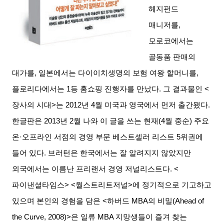
헤지펀드
매니저를
,
모로코에서는
골동품 판매의
대가를
,
일본에서는 다이이치생명의 보험 여왕 할머니를
,
플로리다에서는
1
등 홈쇼핑 진행자를 만났다
.
그 결과물인
<
장사의 시대
>
는
2012
년
4
월 미국과 영국에서 먼저 출간됐다
.
한글판은
2013
년
2
월 나와 이 글을 쓰는 현재
(4
월 중순
)
주요
온
·
오프라인 서점의 경영 부문 베스트셀러 리스트
5
위권에
들어 있다
.
브러턴은 한국에서는 잘 알려지지 않았지만
외국에서는 이름난 프리랜서 경영 저널리스트다
. <
파이낸셜타임스
> <
월스트리트저널
>
에 정기적으로 기고하고
있으며 본인의 경험을 담은
<
하버드
MBA
의 비밀
(Ahead of
the Curve, 2008)>
은 일류
MBA
지망생들이 즐겨 찾는