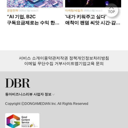
경영전략
마케팅/세일즈
2026년 5월 Issue 2
2026년 8월 Issue 1
“AI 기업, B2C
‘내가 키워주고 싶다’
구독요금제로는 수익 한계
애착이 팬덤 씨앗 시간·감정
다른 사업 없이 AI 성장에만
쏟다 보면 ‘정체성
의존 땐 위기”
공동체’로
서비스 소개
이용약관
저작권 정책
개인정보처리방침
이메일 무단수집 거부
사이트맵
기업교육 문의
동아비즈니스리뷰 사업자 정보
Copyright ⒸDONGAMEDIAN Inc. All Rights Reserved
회원 가입만 해도, DBR 월정액 서비스 첫 달 무료!
15,000여 건의 DBR 콘텐츠를
무제한으로 이용
하세요.