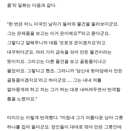
품
’
의 일화는 다음과 같다
.
“한 번은 어느 미국인 남자가 들어와 물건을 둘러보더군요
.
그는 은제품을 보고는 이거 은이에요
?”
라고 묻더군요
.
그렇다고 말해주니까 대뜸
‘
모로코 은이겠지요
’
라고
대꾸하더군요
.
여러 가지 금속을 섞어 만든 물건이라는
뜻이지요
.
그러고는 다른 물건을 보고 골동품이냐고
물었어요
.
그렇다고 했죠
.
그러니까
‘
당신네 뒷마당에서 만든
골동품이겠지요
’
라고 하더군요
….
그는 내내 저를
깔아뭉개려 하고 저는 그가 하는 대로 내버려두면서 반격할
틈을 노렸어요
.”
마지드는 이렇게 반격했다
. “
마침내 그가 아름다운 상아 그릇
하나를 집어 들더군요
.
장인들이 대대로 깎아 만든 그릇인데