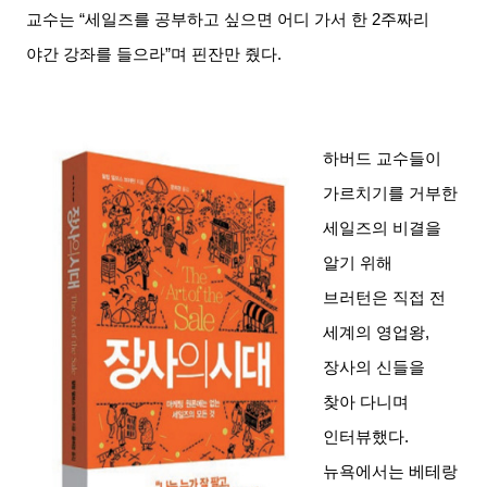
교수는
“
세일즈를 공부하고 싶으면 어디 가서 한
2
주짜리
야간 강좌를 들으라
”
며 핀잔만 줬다
.
하버드 교수들이
가르치기를 거부한
세일즈의 비결을
알기 위해
브러턴은 직접 전
세계의 영업왕
,
장사의 신들을
찾아 다니며
인터뷰했다
.
뉴욕에서는 베테랑