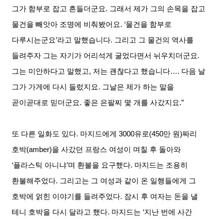
그가 함부로 잡고 흔들더군요
.
그래서 제가 그의 손목을 잡고
물건을 빼앗아 조명에 비춰봤어요
. ‘
물건을 함부로
다루시는군요
’
라고 말했습니다
.
그리고 그 물건의 역사를
들려주자 그는 자기가 어리석게 굴었다면서 뉘우치더군요
.
그는 미안하다고 말했고
,
저는 괜찮다고 했습니다
….
다음 날
그가 가게에 다시 들렀지요
.
그날은 제가 하는 말을
곧이곧대로 믿더군요
.
좋은 은팔찌 몇 개를 사갔지요
.”
또 다른 일화도 있다
.
마지드에게
3000
유로
(450
만 원
)
짜리
호박
(amber)
을 사갔던 프랑스 여성이 며칠 후 돌아와
‘
플라스틱 아니냐
’
며 환불을 요구했다
.
마지드는 조용히
환불해주었다
.
그리고는 그 여성과 같이 온 일행들에게 그
호박에 얽힌 이야기를 들려주었다
.
잠시 후 여자는 돈을 낼
테니 호박을 다시 달라고 했다
.
마지드는
‘
지난 번에 사간