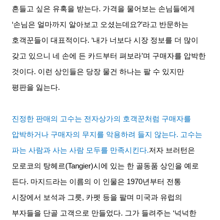
흔들고 싶은 유혹을 받는다
.
가격을 물어보는 손님들에게
‘
손님은 얼마까지 알아보고 오셨는데요
?’
라고 반문하는
호객꾼들이 대표적이다
. ‘
내가 너보다 시장 정보를 더 많이
갖고 있으니 네 손에 든 카드부터 펴보라
’
며 구매자를 압박한
것이다
.
이런 상인들은 당장 물건 하나는 팔 수 있지만
평판을 잃는다
.
진정한 판매의 고수는 전자상가의 호객꾼처럼 구매자를
압박하거나 구매자의 무지를 악용하려 들지 않는다
.
고수는
파는 사람과 사는 사람 모두를 만족시킨다
.
저자 브러턴은
모로코의 탕헤르
(Tangier)
시에 있는 한 골동품 상인을 예로
든다
.
마지드라는 이름의 이 인물은
1970
년부터 전통
시장에서 보석과 그릇
,
카펫 등을 팔며 미국과 유럽의
부자들을 단골 고객으로 만들었다
.
그가 들려주는
‘
넉넉한