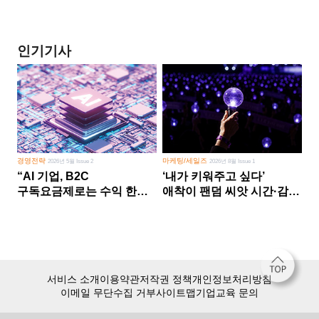
인기기사
경영전략
마케팅/세일즈
2026년 5월 Issue 2
2026년 8월 Issue 1
“AI 기업, B2C
‘내가 키워주고 싶다’
구독요금제로는 수익 한계
애착이 팬덤 씨앗 시간·감정
다른 사업 없이 AI 성장에만
쏟다 보면 ‘정체성
의존 땐 위기”
공동체’로
서비스 소개
이용약관
저작권 정책
개인정보처리방침
이메일 무단수집 거부
사이트맵
기업교육 문의