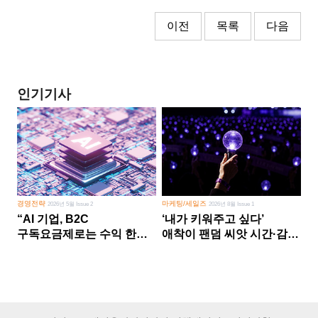
이전
목록
다음
인기기사
경영전략
마케팅/세일즈
2026년 5월 Issue 2
2026년 8월 Issue 1
“AI 기업, B2C
‘내가 키워주고 싶다’
구독요금제로는 수익 한계
애착이 팬덤 씨앗 시간·감정
다른 사업 없이 AI 성장에만
쏟다 보면 ‘정체성
의존 땐 위기”
공동체’로