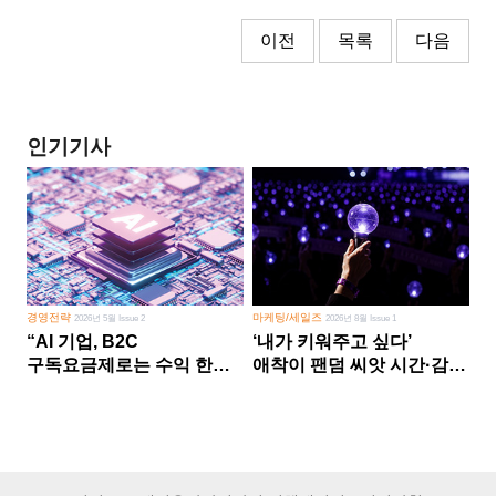
이전
목록
다음
인기기사
경영전략
마케팅/세일즈
2026년 5월 Issue 2
2026년 8월 Issue 1
“AI 기업, B2C
‘내가 키워주고 싶다’
구독요금제로는 수익 한계
애착이 팬덤 씨앗 시간·감정
다른 사업 없이 AI 성장에만
쏟다 보면 ‘정체성
의존 땐 위기”
공동체’로