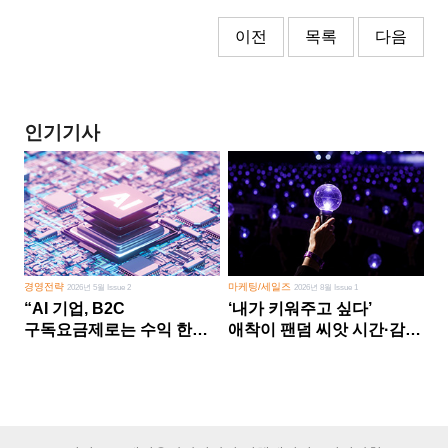
이전
목록
다음
인기기사
경영전략
마케팅/세일즈
2026년 5월 Issue 2
2026년 8월 Issue 1
“AI 기업, B2C
‘내가 키워주고 싶다’
구독요금제로는 수익 한계
애착이 팬덤 씨앗 시간·감정
다른 사업 없이 AI 성장에만
쏟다 보면 ‘정체성
의존 땐 위기”
공동체’로