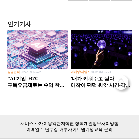
인기기사
경영전략
마케팅/세일즈
2026년 5월 Issue 2
2026년 8월 Issue 1
“AI 기업, B2C
‘내가 키워주고 싶다’
구독요금제로는 수익 한계
애착이 팬덤 씨앗 시간·감정
다른 사업 없이 AI 성장에만
쏟다 보면 ‘정체성
의존 땐 위기”
공동체’로
서비스 소개
이용약관
저작권 정책
개인정보처리방침
이메일 무단수집 거부
사이트맵
기업교육 문의