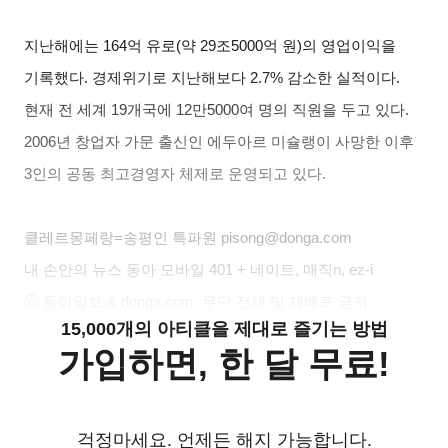
지난해에는 164억 유로(약 29조5000억 원)의 영업이익을
기록했다. 경제위기로 지난해보다 2.7% 감소한 실적이다.
현재 전 세계 19개국에 12만5000여 명의 직원을 두고 있다.
2006년 창업자 가문 출신인 에두아르 미슐랭이 사망한 이후
3인의 공동 최고경영자 체제로 운영되고 있다.
클레르몽페랑=송평인 특파원 pisong@donga.com
내 손안의 뉴스 동아 모바일 401 + 네이트, 매직n, ez-i
ⓒ 동아일보 & donga.com, 무단 전재 및 재배포 금지
15,000개의 아티클을 제대로 즐기는 방법
가입하면, 한 달 무료!
걱정마세요. 언제든 해지 가능합니다.