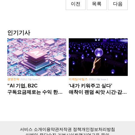
이전
목록
다음
인기기사
경영전략
마케팅/세일즈
2026년 5월 Issue 2
2026년 8월 Issue 1
“AI 기업, B2C
‘내가 키워주고 싶다’
구독요금제로는 수익 한계
애착이 팬덤 씨앗 시간·감정
다른 사업 없이 AI 성장에만
쏟다 보면 ‘정체성
의존 땐 위기”
공동체’로
서비스 소개
이용약관
저작권 정책
개인정보처리방침
이메일 무단수집 거부
사이트맵
기업교육 문의