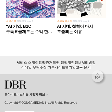
경영전략
스페셜리포트
2026년 5월 Issue 2
2026년 8월 Issue 1
“AI 기업, B2C
AI 시대, 철학이 다시
구독요금제로는 수익 한계
호출되는 이유
다른 사업 없이 AI 성장에만
의존 땐 위기”
서비스 소개
이용약관
저작권 정책
개인정보처리방침
이메일 무단수집 거부
사이트맵
기업교육 문의
동아비즈니스리뷰 사업자 정보
Copyright ⒸDONGAMEDIAN Inc. All Rights Reserved
회원 가입만 해도, DBR 월정액 서비스 첫 달 무료!