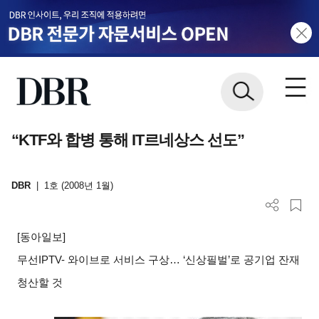
“KTF와 합병 통해 IT르네상스 선도”
DBR
|
1호 (2008년 1월)
[
동아일보]
무선IPTV- 와이브로 서비스 구상… ‘신상필벌’로 공기업 잔재
청산할 것