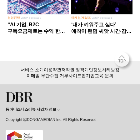
경영전략
마케팅/세일즈
2026년 5월 Issue 2
2026년 8월 Issue 1
“AI 기업, B2C
‘내가 키워주고 싶다’
구독요금제로는 수익 한계
애착이 팬덤 씨앗 시간·감정
다른 사업 없이 AI 성장에만
쏟다 보면 ‘정체성
의존 땐 위기”
공동체’로
서비스 소개
이용약관
저작권 정책
개인정보처리방침
이메일 무단수집 거부
사이트맵
기업교육 문의
동아비즈니스리뷰 사업자 정보
Copyright ⒸDONGAMEDIAN Inc. All Rights Reserved
회원 가입만 해도, DBR 월정액 서비스 첫 달 무료!
15,000여 건의 DBR 콘텐츠를
무제한으로 이용
하세요.