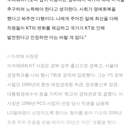
추구하려 노력해야 한다고 생각한다. 사회가 명예회복을
했다고 봐주면 다행이다. 나에게 주어진 일에 최선을 다해
직원들이 KT의 변화를 체감하고 국가가 KT로 인해
발전한다고 인정하면 더는 바랄 게 없다.”
○
이석채 사장은
이석채(64) KT 사장은 경북 성주 출신으로 경복고, 서울대
경영학과를 나와 행시 7회로 공직에 입문했다. 그는 YS 정부
시절인 1990년대 중반 재정경제원 차관, 정보통신부 장관,
대통령경제수석 등을 거치며 ‘최고의 경제관료’로 꼽혔다. 이
사장은 1996년 PCS 사업자 선정 당시 직권을 남용해
LG텔레콤이 선정되도록 했다는 혐의를 받아 기소돼 2006년
최종 무죄 판결을 받을 때까지 10년간 ‘야인’ 생활을 했다.