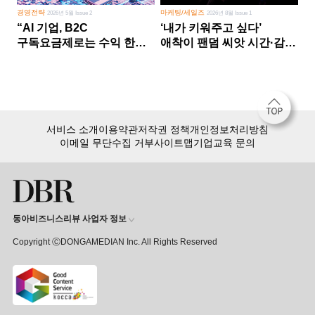
경영전략
마케팅/세일즈
2026년 5월 Issue 2
2026년 8월 Issue 1
“AI 기업, B2C
‘내가 키워주고 싶다’
구독요금제로는 수익 한계
애착이 팬덤 씨앗 시간·감정
다른 사업 없이 AI 성장에만
쏟다 보면 ‘정체성
의존 땐 위기”
공동체’로
서비스 소개
이용약관
저작권 정책
개인정보처리방침
이메일 무단수집 거부
사이트맵
기업교육 문의
동아비즈니스리뷰 사업자 정보
Copyright ⒸDONGAMEDIAN Inc. All Rights Reserved
회원 가입만 해도, DBR 월정액 서비스 첫 달 무료!
15,000여 건의 DBR 콘텐츠를
무제한으로 이용
하세요.
첫 달 무제한 이용