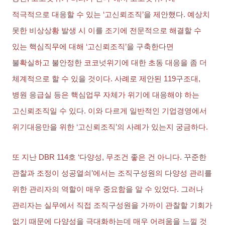
적극적으로 대응할 수 있는
‘
고신뢰조직
’
을 제안했다
.
예상치
못한 비상상황 발생 시 이를 조기에 전문적으로 해결할 수
있는 핵심직무에 대해
‘
고신뢰조직
’
을 구축한다면
불확실하고 불안정한 코코넛위기에 대한 초동 대응을 좀 더
체계적으로 할 수 있을 것이다
.
사례로 제안된
119
구조대
,
병원 응급실 등은 핵심업무 자체가 위기에 대응해야 하는
고신뢰조직일 수 있다
.
이와 다르게 일반적인 기업경영에서
위기대응만을 위한
‘
고신뢰조직
’
의 사례가 있는지 궁금하다
.
또 지난
DBR 114
호
‘
다양성
,
무조건 좋은 건 아니다
.
꾸준한
관찰과 조정이 성공열쇠
’
에서는 조직구성원의 다양성 관리를
위한 관리자의 역할이 매우 중요함을 알 수 있었다
.
그러나
관리자는 실무에서 직접 조직구성원을 가까이 관찰할 기회가
없기 때문에 다양성을 극대화하는데 매우 어려움을 느낄 것