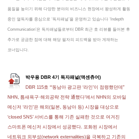
품질을 높이기 위해 다양한 분야의 비즈니스 현장에서 왕성하게 활동
중인 열독자를 중심으로
‘
독자패널
’
을 운영하고 있습니다
‘Indepth
Communication’
은 독자패널들로부터
DBR
최근 호 리뷰를 들어본 후
추가로 궁금한 점에 대해 해당 필자의 피드백을 받아 게재하는
코너입니다
.
박우용
DBR 4
기 독자패널
(
액센츄어
)
DBR 115
호
‘“
동남아 광고판
‘
라인
’
이 점령했던데
”
NHN,
틈새욕구
·
해외공략 전략
通
했다
’
에서
NHN
의 모바일
메신저
‘
라인
’
은 해외
(
일본
,
동남아 등
)
시장을 대상으로
‘closed SNS’
서비스를 통해 기존 실패한 것으로 여겨진
스마트폰 메신저 시장에서 성공했다
.
포화된 시장에서
네트워크 외부성
(network externalities)
을 극복하고 기존의