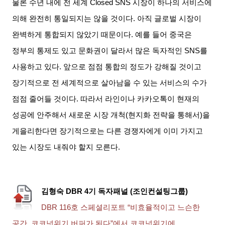
물론 수년 내에 전 세계
Closed SNS
시장이 하나의 서비스에
의해 완전히 통일되지는 않을 것이다
.
아직 글로벌 시장이
완벽하게 통합되지 않았기 때문이다
.
예를 들어 중국은
정부의 통제도 있고 문화권이 달라서 많은 독자적인
SNS
를
사용하고 있다
.
앞으로 점점 통합의 정도가 강해질 것이고
장기적으로 전 세계적으로 살아남을 수 있는 서비스의 수가
점점 줄어들 것이다
.
따라서 라인이나 카카오톡이 현재의
성공에 안주해서 새로운 시장 개척
(
현지화 전략을 통해서
)
을
게을리한다면 장기적으로는 다른 경쟁자에게 이미 가지고
있는 시장도 내줘야 할지 모른다
.
김형숙
DBR 4
기 독자패널
(
조인컨설팅그룹
)
DBR 116
호 스페셜리포트
“
비효율적이고 느슨한
공간
,
코코넛위기 버퍼가 된다
”
에서 코코넛위기에