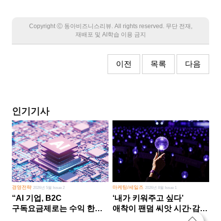
Copyright Ⓒ 동아비즈니스리뷰. All rights reserved. 무단 전재,
재배포 및 AI학습 이용 금지
이전
목록
다음
인기기사
경영전략
마케팅/세일즈
2026년 5월 Issue 2
2026년 8월 Issue 1
“AI 기업, B2C
‘내가 키워주고 싶다’
구독요금제로는 수익 한계
애착이 팬덤 씨앗 시간·감정
다른 사업 없이 AI 성장에만
쏟다 보면 ‘정체성