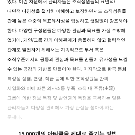
있다
.
이런 차원에서 관리자들은 조직성원들의 표면적
/
내면적 다양성을 철저히 이해하고 보장하면서도 조직성원들
간에 높은 수준의 목표유사성을 형성하고 끊임없이 강조해야
한다
.
다양한 구성원들은 다양한 관심과 목표를 가질 수밖에
없기에
,
개인
/
그룹 간의 이해관계가 충돌하지 않고 협력적인
관계로 발전하기 위해서는 지속적으로 부서 혹은
조직수준에서의 공통의 관심과 목표를 만들어 유사성을 느낄
수 있는 공감의 기반을 만들어야 한다
.
마지막으로 한국 문화
특성상 성별
,
연령
,
직급 등에 의한 조직성원들 간의
서열화와 이에 따른 의사소통 부족
,
조직 내 주류
(
主流
)
그룹에 의한 정보 독점 및 발언권의 독점을 극복하는 일은
관리자들이 다양성 관리에서 가장 관심을 쏟아야 하는
문제다
.
15,000개의 아티클을 제대로 즐기는 방법