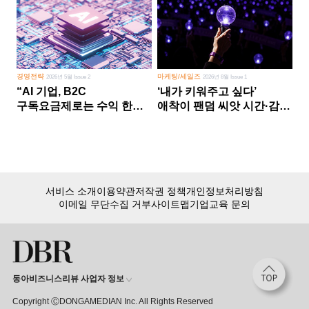
경영전략
마케팅/세일즈
2026년 5월 Issue 2
2026년 8월 Issue 1
“AI 기업, B2C
‘내가 키워주고 싶다’
구독요금제로는 수익 한계
애착이 팬덤 씨앗 시간·감정
다른 사업 없이 AI 성장에만
쏟다 보면 ‘정체성
의존 땐 위기”
공동체’로
서비스 소개
이용약관
저작권 정책
개인정보처리방침
이메일 무단수집 거부
사이트맵
기업교육 문의
동아비즈니스리뷰 사업자 정보
Copyright ⒸDONGAMEDIAN Inc. All Rights Reserved