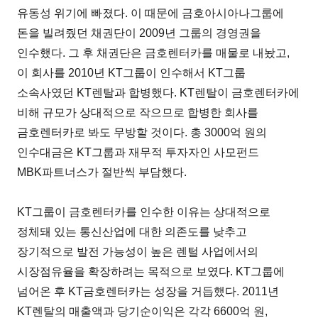
유동성 위기에 빠졌다. 이 때문에 금호아시아나그룹에
돈을 빌려줬던 채권단이 2009년 그룹의 경영권을
인수했다. 그 후 채권단은 금호렌터카를 매물로 내놨고,
이 회사를 2010년 KT그룹이 인수해서 KT그룹
소속사였던 KT렌탈과 합병했다. KT렌탈이 금호렌터카에
비해 규모가 상대적으로 작으므로 합병한 회사를
금호렌터카로 봐도 무방할 것이다. 총 3000억 원의
인수대금은 KT그룹과 재무적 투자자인 사모펀드
MBK파트너스가 절반씩 부담했다.
KT그룹이 금호렌터카를 인수한 이유는 상대적으로
정체돼 있는 통신산업에 대한 의존도를 낮추고
장기적으로 발전 가능성이 높은 렌털 사업에서의
시장점유율을 확장하려는 목적으로 보였다. KT그룹에
넘어온 후 KT금호렌터카는 성장을 거듭했다. 2011년
KT렌탈의 매출액과 당기순이익은 각각 6600억 원,