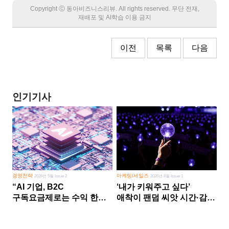
Copyright Ⓒ 동아비즈니스리뷰. All rights reserved. 무단 전재,
재배포 및 AI학습 이용 금지
이전
목록
다음
인기기사
경영전략
마케팅/세일즈
2026년 5월 Issue 2
2026년 8월 Issue 1
“AI 기업, B2C
‘내가 키워주고 싶다’
구독요금제로는 수익 한계
애착이 팬덤 씨앗 시간·감정
다른 사업 없이 AI 성장에만
쏟다 보면 ‘정체성
의존 땐 위기”
공동체’로