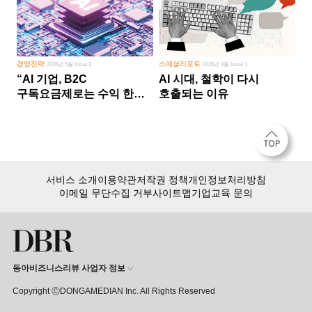
경영전략
스페셜리포트
2026년 5월 Issue 2
2026년 8월 Issue 1
“AI 기업, B2C
AI 시대, 철학이 다시
구독요금제로는 수익 한계
호출되는 이유
다른 사업 없이 AI 성장에만
의존 땐 위기”
서비스 소개
이용약관
저작권 정책
개인정보처리방침
이메일 무단수집 거부
사이트맵
기업교육 문의
동아비즈니스리뷰 사업자 정보
Copyright ⒸDONGAMEDIAN Inc. All Rights Reserved
회원 가입만 해도, DBR 월정액 서비스 첫 달 무료!