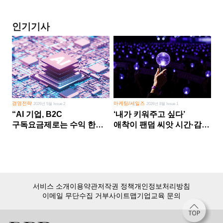
인기기사
경영전략
마케팅/세일즈
2026년 5월 Issue 2
2026년 8월 Issue 1
“AI 기업, B2C
‘내가 키워주고 싶다’
구독요금제로는 수익 한계
애착이 팬덤 씨앗 시간·감정
다른 사업 없이 AI 성장에만
쏟다 보면 ‘정체성
의존 땐 위기”
공동체’로
서비스 소개
이용약관
저작권 정책
개인정보처리방침
이메일 무단수집 거부
사이트맵
기업교육 문의