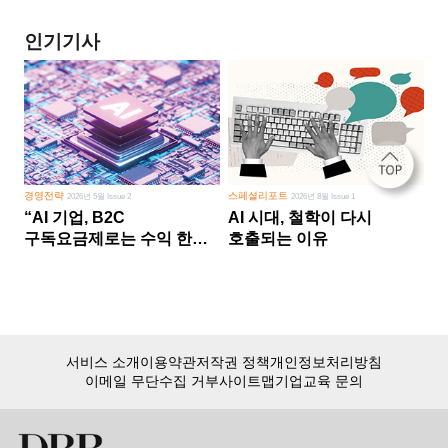
인기기사
경영전략
스페셜리포트
2026년 5월 Issue 2
2026년 8월 Issue 1
“AI 기업, B2C
AI 시대, 철학이 다시
구독요금제로는 수익 한계
호출되는 이유
다른 사업 없이 AI 성장에만
의존 땐 위기”
서비스 소개
이용약관
저작권 정책
개인정보처리방침
이메일 무단수집 거부
사이트맵
기업교육 문의