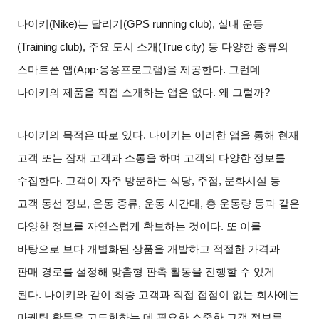
나이키
(Nike)
는 달리기
(GPS running club),
실내 운동
(Training club),
주요 도시 소개
(True city)
등 다양한 종류의
스마트폰 앱
(App·
응용프로그램
)
을 제공한다
.
그런데
나이키의 제품을 직접 소개하는 앱은 없다
.
왜 그럴까
?
나이키의 목적은 따로 있다
.
나이키는 이러한 앱을 통해 현재
고객 또는 잠재 고객과 소통을 하며 고객의 다양한 정보를
수집한다
.
고객이 자주 방문하는 식당
,
주점
,
문화시설 등
고객 동선 정보
,
운동 종류
,
운동 시간대
,
총 운동량 등과 같은
다양한 정보를 자연스럽게 확보하는 것이다
.
또 이를
바탕으로 보다 개별화된 상품을 개발하고 적절한 가격과
판매 경로를 설정해 맞춤형 판촉 활동을 진행할 수 있게
된다
.
나이키와 같이 최종 고객과 직접 접점이 없는 회사에는
마케팅 활동을 고도화하는 데 필요한 소중한 고객 정보를