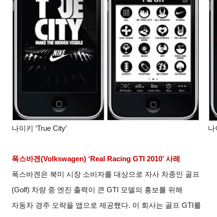
나이키 ‘True City’
나이
폭스바겐
(Volkswagen) ‘Real Racing GTI 2010’
사례
폭스바겐은 북미 시장 소비자를 대상으로 자사 차종인 골프
(Golf)
차량 중 엔진 출력이 큰
GTI
모델의 홍보를 위해
자동차 경주 오락을 앱으로 제공했다
.
이 회사는 골프
GTI
를