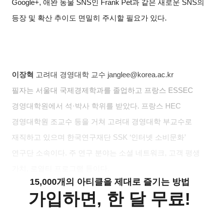
Google+,
애완 동물
SNS
인
Frank Pet
과 같은 새로운
SNS
의
등장 및 확산 추이도 면밀히 주시할 필요가 있다
.
이장혁
고려대 경영대학 교수
janglee@korea.ac.kr
필자는 서울대 국제경제학과를 졸업하고 프랑스
ESSEC
경영대학원에서 석
·
박사 학위를 받았다
.
프랑스
HEC
경영대학원 조교수 등을 거쳐 고려대 경영대학 부교수로
재직하고 있으며 한국연구재단
SSK ‘
인터넷 소비문화
’
연구단 소속이다
.
주 연구 분야는 소셜 네트워크
,
고객 평생
가치
,
로열티 프로그램 등이다
.
15,000개의 아티클을 제대로 즐기는 방법
가입하면, 한 달 무료!