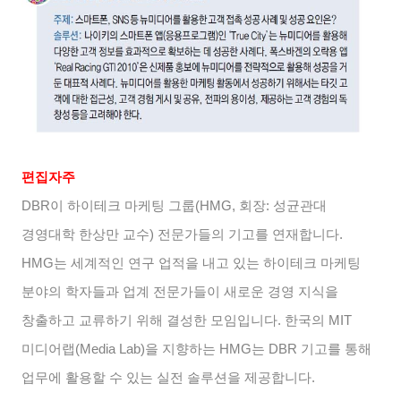
편집자주
DBR
이 하이테크 마케팅 그룹
(HMG,
회장
:
성균관대
경영대학 한상만 교수
)
전문가들의 기고를 연재합니다
.
HMG
는 세계적인 연구 업적을 내고 있는 하이테크 마케팅
분야의 학자들과 업계 전문가들이 새로운 경영 지식을
창출하고 교류하기 위해 결성한 모임입니다
.
한국의
MIT
미디어랩
(Media Lab)
을 지향하는
HMG
는
DBR
기고를 통해
업무에 활용할 수 있는 실전 솔루션을 제공합니다
.