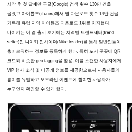
시작 후 첫 달에만 구글
(Google)
검색 횟수
130
만 건을
올렸고 아이튠즈
(iTunes)
에서 앱 다운로드 횟수
14
만 건을
기록해 유럽 지역 아이튠즈 다운로드
1
위를 차지했다
.
나이키는 이 앱 출시 초기에는 지역별 트렌드세터
(trend
setter)
인 나이키 인사이더
(Nike Insider)
를 통해 일반인들이
흥미로워하는 정보를 등록하게 했다
.
특히 도시 곳곳에
QR
코드와 비슷한
geo tagging
을 활용
,
이를 스캔한 사용자에게
VIP
행사 소식 및 미공개 정보를 제공함으로써 사용자들의
흥미를 유발하고 오프라인 이벤트에 참여한 사용자가
누구인지 확인할 수 있게 했다
.