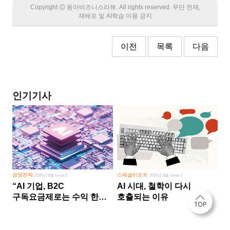
Copyright Ⓒ 동아비즈니스리뷰. All rights reserved. 무단 전재,
재배포 및 AI학습 이용 금지
이전
목록
다음
인기기사
경영전략
스페셜리포트
2026년 5월 Issue 2
2026년 8월 Issue 1
“AI 기업, B2C
AI 시대, 철학이 다시
구독요금제로는 수익 한계
호출되는 이유
다른 사업 없이 AI 성장에만
의존 땐 위기”