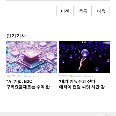
이전
목록
다음
인기기사
경영전략
마케팅/세일즈
2026년 5월 Issue 2
2026년 8월 Issue 1
“AI 기업, B2C
‘내가 키워주고 싶다’
구독요금제로는 수익 한계
애착이 팬덤 씨앗 시간·감정
다른 사업 없이 AI 성장에만
쏟다 보면 ‘정체성
의존 땐 위기”
공동체’로