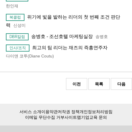
한인재
위기에 빛을 발하는 리더의 첫 번째 조건 판단
북클럽
력
신성미
송병호 - 조선호텔 마케팅실장
송병호
DBR칼럼
최고의 팀 리더는 재즈의 즉흥연주자
인사/조직
다이앤 코투(Diane Coutu)
이전
목록
다음
서비스 소개
이용약관
저작권 정책
개인정보처리방침
이메일 무단수집 거부
사이트맵
기업교육 문의