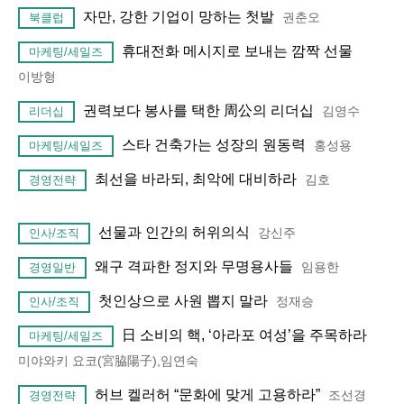
자만, 강한 기업이 망하는 첫발
권춘오
북클럽
휴대전화 메시지로 보내는 깜짝 선물
마케팅/세일즈
이방형
권력보다 봉사를 택한 周公의 리더십
김영수
리더십
스타 건축가는 성장의 원동력
홍성용
마케팅/세일즈
최선을 바라되, 최악에 대비하라
김호
경영전략
선물과 인간의 허위의식
강신주
인사/조직
왜구 격파한 정지와 무명용사들
임용한
경영일반
첫인상으로 사원 뽑지 말라
정재승
인사/조직
日 소비의 핵, ‘아라포 여성’을 주목하라
마케팅/세일즈
미야와키 요코(宮脇陽子),임연숙
허브 켈러허 “문화에 맞게 고용하라”
조선경
경영전략