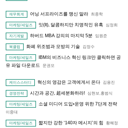
어닝 서프라이즈를 맹신 말라
최종학
재무회계
잇(It), 달콤하지만 치명적인 유혹
심정희
마케팅/세일즈
하버드 MBA 강의의 마지막 5분
임원준
자기계발
화폐 위조범과 모방의 기술
김정수
북클럽
IBM의 비즈니스 혁신 링크만 클릭하면 공
마케팅/세일즈
유 파일 다운로드
문권모
혁신의 영감은 고객에게서 온다
김용진
케이스스터디
시간과 공간, 超세분화하라!
심현보,홍범식
경영전략
소셜 미디어 도입•운영 위한 7단계 전략
마케팅/세일즈
이중대
짧지만 강한 ‘140자 메시지’의 힘
황혜정
마케팅/세일즈