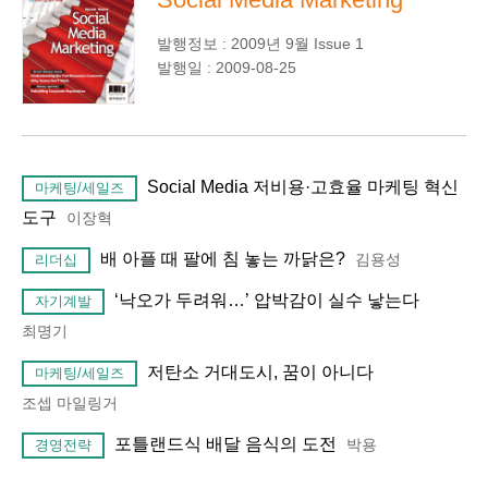
발행정보 : 2009년 9월 Issue 1
발행일 : 2009-08-25
Social Media 저비용·고효율 마케팅 혁신
마케팅/세일즈
도구
이장혁
배 아플 때 팔에 침 놓는 까닭은?
김용성
리더십
‘낙오가 두려워…’ 압박감이 실수 낳는다
자기계발
최명기
저탄소 거대도시, 꿈이 아니다
마케팅/세일즈
조셉 마일링거
포틀랜드식 배달 음식의 도전
박용
경영전략