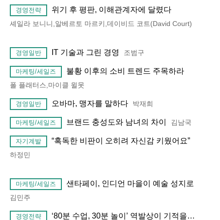
위기 후 평판, 이해관계자에 달렸다
경영전략
셰일라 보니니,알베르토 마르키,데이비드 코트(David Court)
IT 기술과 그린 경영
조범구
경영일반
불황 이후의 소비 트렌드 주목하라
마케팅/세일즈
폴 플래터스,마이클 윌못
오바마, 맹자를 말하다
박재희
경영일반
브랜드 충성도와 남녀의 차이
김남국
마케팅/세일즈
“혹독한 비판이 오히려 자신감 키웠어요”
자기계발
하정민
샌타페이, 인디언 마을이 예술 성지로
마케팅/세일즈
김민주
‘80분 수업, 30분 놀이’ 역발상이 기적을…
경영전략