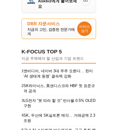
Askbiz에게 물어보세
GO
요
DBR 자문서비스
서비스
지금의 고민, 검증된 전문가에
보기
게
K-FOCUS TOP 5
지금 주목해야 할 산업과 기업 트렌드
1
엔비디아, 네이버 3대 주주 오른다… 한미
‘AI 생태계 동맹’ 결속력 강화
2
SK하이닉스, 美샌디스크와 HBF 첫 표준규
격 공개
3
LG전자 “못 따라 할 것” 반사율 0.5% OLED
구현
4
SK, 두산에 SK실트론 매각… 거래금액 2.3
조원