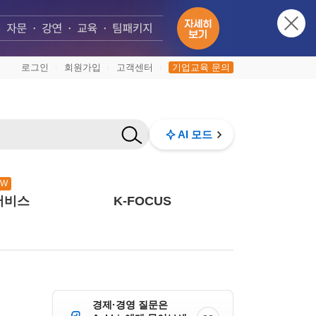
로그인
회원가입
고객센터
기업교육 문의
|
|
|
AI 모드
EW
서비스
K-FOCUS
경제·경영 질문은