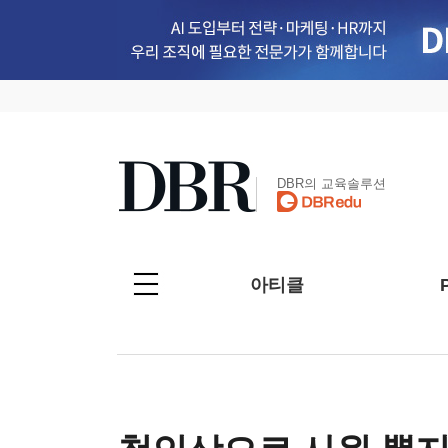
DBR의 교육솔루션
아티클