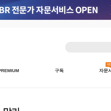
N
PREMIUM
구독
자문