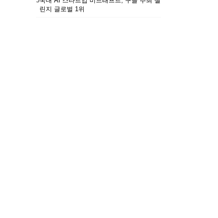
5
국내 AI 스타트업 비드래프트, 구글 주최 챌
린지 글로벌 1위