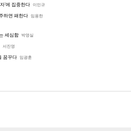
'부자'에 집중한다
이민규
안주하면 패한다
임용한
드는 세심함
박영실
서진영
을 꿈꾸다
임광훈