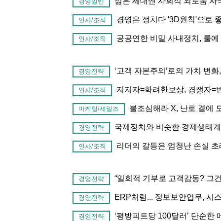
젊은 세대엔 사회적 외로움 자
경영일반
경영은 정치다 '3D원칙'으로
인사/조직
공공연한 비밀 사내정치, 룰에
인사/조직
‘고객 자본주의’로의 가치 변화
경영전략
지지자=화려한보상, 경쟁자=반
인사/조직
불조심해라 X, 난로 곁에
마케팅/세일즈
국제정치와 비슷한 경제생태계,
경영전략
리더의 갈등은 엄청난 손실 초
인사/조직
“일회적 기부로 고객감동? 그건
경영전략
ERP처럼... 정보보안업무, 
경영전략
‘평방피트당 100달러’ 단순한
경영전략