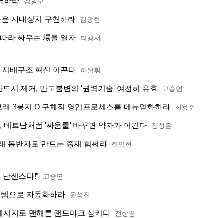
극하라
강형구
 좋은 사내정치 구현하라
김광현
 따라 싸우는 場을 열자
박광서
, 지배구조 혁신 이끈다
이왕휘
드시 제거, 만고불변의 '권력기술' 여전히 유효
고승연
 모래 3봉지 O 구체적 영업프로세스를 메뉴얼화하라
최용주
 베트남처럼 '싸움룰' 바꾸면 약자가 이긴다
정성윤
래 동반자로 만드는 중재 힘써라
한만현
 난센스다!”
고승연
시스템으로 자동화하라
윤석진
 메시지로 맨해튼 랜드마크 삼키다
전상경