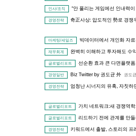
“안 풀리는 게임에선 인내력이
인사/조직
奇正사상: 압도적인 勢로 경쟁
경영전략
빅데이터에서 개인화 자료
마케팅/세일즈
완벽히 이해하고 투자해도 수익
재무회계
선순환 효과 큰 다면플랫
글로벌리포트
Biz Twitter by 권도균 外
권도
경영일반
엄청난 시너지의 유혹, 자칫하
경영전략
가치 네트워크:새 경쟁역학
글로벌리포트
리드하기 전에 관계를 만들라
글로벌리포트
키워드에서 출발, 스토리의 프
경영전략