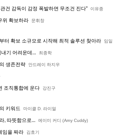
 관건 감독이 감정 폭발하면 무조건 진다”
이유종
우위 확보하라
문휘창
부터 확보 소규모로 시작해 최적 솔루션 찾아라
임일
내기 어려운데...
최종학
폼의 생존전략
안드레이 하지우
균
면 조직통합에 운다
강진구
의 키워드
마이클 D. 라이얼
, 따뜻함으로...
에이미 커디 (Amy Cuddy)
레임을 짜라
김효기