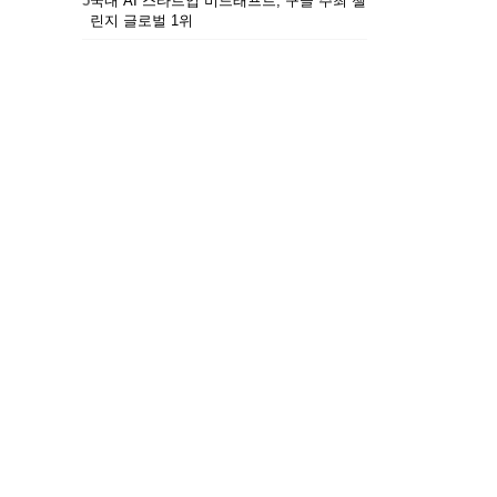
5
국내 AI 스타트업 비드래프트, 구글 주최 챌
린지 글로벌 1위