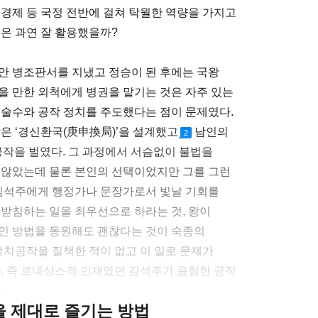
 경제 등 국정 전반에 걸쳐 탁월한 역량을 가지고
종은 과연 잘 활용했을까?
안 병조판서를 지냈고 정승이 된 후에는 국왕
을 만한 외척에게 병권을 맡기는 것은 자주 있는
모술수와 공작 정치를 주도했다는 점이 문제였다.
잡은 ‘경신환국(庚申換局)’을 설계했고
남인의
2
작을 벌였다. 그 과정에서 서슴없이 불법을
 않았는데 물론 본인의 선택이었지만 그를 그런
 김석주에게 행정가나 문장가로서 빛날 기회를
뒷받침하는 일을 최우선으로 하라는 것, 왕이
인 방법을 동원해도 괜찮다는 것이 숙종의
정치공작을 질책한 적이 없고 이 일로 문제가
다. 즉 르네상스적 인재였던 김석주가 음험한 공작
.
클을 제대로 즐기는 방법