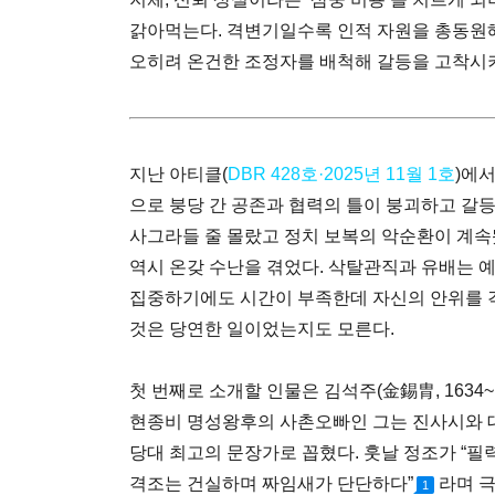
갉아먹는다. 격변기일수록 인적 자원을 총동원해 
오히려 온건한 조정자를 배척해 갈등을 고착시키
지난 아티클(
DBR
428호
·2025년 11월 1호
)에
으로 붕당 간 공존과 협력의 틀이 붕괴하고 갈
사그라들 줄 몰랐고 정치 보복의 악순환이 계속
역시 온갖 수난을 겪었다. 삭탈관직과 유배는 
집중하기에도 시간이 부족한데 자신의 안위를 
것은 당연한 일이었는지도 모른다.
첫 번째로 소개할 인물은 김석주(金錫胄, 1634~
현종비 명성왕후의 사촌오빠인 그는 진사시와 
당대 최고의 문장가로 꼽혔다. 훗날 정조가 “필
격조는 건실하며 짜임새가 단단하다”
라며 
1