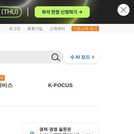
로그인
회원가입
고객센터
기업교육 문의
|
|
|
AI 모드
EW
서비스
K-FOCUS
경제·경영 질문은