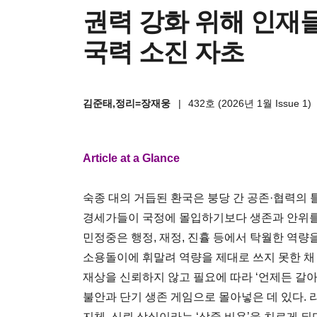
권력 강화 위해 인재
국력 소진 자초
김준태,정리=장재웅
|
432호 (2026년 1월 Issue 1)
Article at a Glance
숙종 대의 거듭된 환국은 붕당 간 공존·협력의
경세가들이 국정에 몰입하기보다 생존과 안위를 
민정중은 행정, 재정, 진휼 등에서 탁월한 역
소용돌이에 휘말려 역량을 제대로 쓰지 못한 채
재상을 신뢰하지 않고 필요에 따라 ‘언제든 갈아
불안과 단기 생존 게임으로 몰아넣은 데 있다. 
지체, 신뢰 상실이라는 ‘삼중 비용’을 치르게 