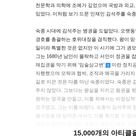
천문학과 의학에 조예가 깊었으며 국방과 외교,
있었다. 이처럼 보기 드문 인재인 김석주를 숙
숙종 시대에 김석주는 병권을 도맡았다. 오랫동
경호를 총괄하는 호위대장을 겸직했다. 왕이 믿
일이라 특별한 것은 없지만 이 시기에 그가 권
그는 1680년 남인이 몰락하고 서인이 정권을 
재집권을 막기 위해 ‘임술삼고변’
이란 정치공
3
자행했으며 모략과 협박, 조작과 왜곡을 가리지
길로 이끈 것은 다름 아닌 숙종이었다. 숙종은
주지 않았다. 그보다는 왕실을 지키고 왕권을 
원하는 정국을 만들고, 이를 위해서는 비정상적
요구였고, 그는 이를 따랐다. 숙종이 김석주의 
불거졌을 때 덮어준 데서도 이를 확인할 수 있
정치의 달인인 된 데는 숙종의 책임이 매우 크다
15,000개의 아티