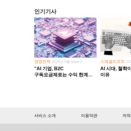
인기기사
경영전략
스페셜리포트
2026년 5월 Issue 2
20
“AI 기업, B2C
AI 시대, 철
구독요금제로는 수익 한계
이유
다른 사업 없이 AI 성장에만
의존 땐 위기”
서비스 소개
이용약관
저작