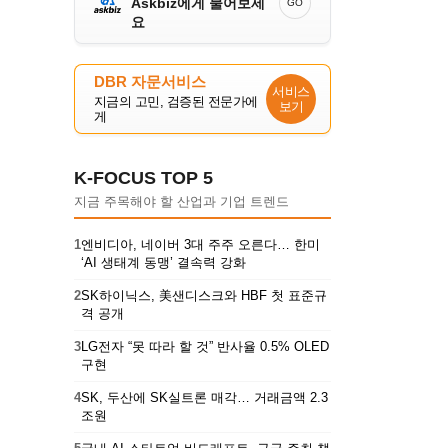
Askbiz에게 물어보세
GO
요
DBR 자문서비스
서비스
지금의 고민, 검증된 전문가에
보기
게
K-FOCUS TOP 5
지금 주목해야 할 산업과 기업 트렌드
1
엔비디아, 네이버 3대 주주 오른다… 한미
‘AI 생태계 동맹’ 결속력 강화
2
SK하이닉스, 美샌디스크와 HBF 첫 표준규
격 공개
3
LG전자 “못 따라 할 것” 반사율 0.5% OLED
구현
4
SK, 두산에 SK실트론 매각… 거래금액 2.3
조원