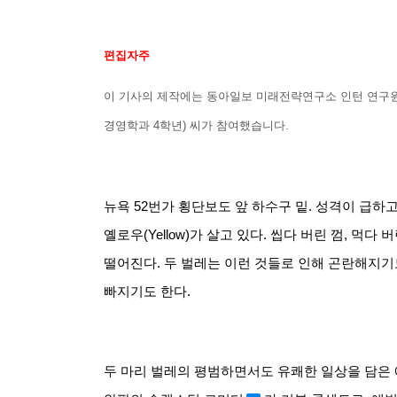
편집자주
이 기사의 제작에는 동아일보 미래전략연구소 인턴 연구
경영학과
4
학년
)
씨가 참여했습니다
.
뉴욕
52
번가 횡단보도 앞 하수구 밑
.
성격이 급하고
옐로우
(Yellow)
가 살고 있다
.
씹다 버린 껌
,
먹다 버
떨어진다
.
두 벌레는 이런 것들로 인해 곤란해지기
빠지기도 한다
.
두 마리 벌레의 평범하면서도 유쾌한 일상을 담은