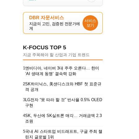
DBR 자문서비스
서비스
지금의 고민, 검증된 전문가에
보기
게
K-FOCUS TOP 5
지금 주목해야 할 산업과 기업 트렌드
1
엔비디아, 네이버 3대 주주 오른다… 한미
‘AI 생태계 동맹’ 결속력 강화
2
SK하이닉스, 美샌디스크와 HBF 첫 표준규
격 공개
3
LG전자 “못 따라 할 것” 반사율 0.5% OLED
구현
4
SK, 두산에 SK실트론 매각… 거래금액 2.3
조원
5
국내 AI 스타트업 비드래프트, 구글 주최 챌
린지 글로벌 1위