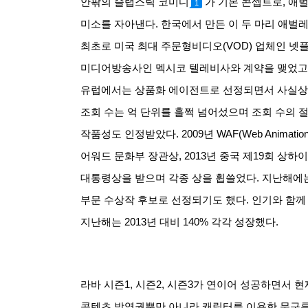
안팎의 슬랩스틱 코미디
가 기본 콘셉트로
,
애벌
1
미소를 자아낸다
.
한국에서 만든 이 두 마리 애벌
최초로 미국 최대 주문형비디오
(VOD)
업체인 넷
미디어방송사인 멕시코 텔레비사와 계약을 맺었고
유럽에서는 상품화 에이전트로 선정되면서 사실상 
조회 수는 억 단위를 훌쩍 넘어섰으며 조회 수의 
작품성도 인정받았다
. 2009
년
WAF(Web Animation 
어워드 문화부 장관상
, 2013
년 중국 제
19
회 상하이
대통령상을 받으며 각종 상을 휩쓸었다
.
지난해에는
부문 수상작 후보로 선정되기도 했다
.
인기와 함께
지난해는
2013
년 대비
140%
각각 성장했다
.
라바 시즌
1,
시즌
2,
시즌
3
가 연이어 성공하면서 현
콘텐츠 방영권뿐만 아니라 캐릭터를 이용한 문구