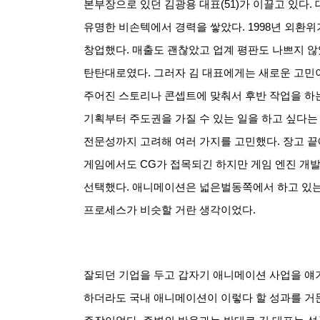
본부장으로 있던 김광용 대표
(51)
가 이끌고 있다
.
유명한 비손텍에서 경력을 쌓았다
. 1998
년 외환위
창업했다
.
매출도 괜찮았고 업계 평판도 나쁘지 
탄탄대로였다
.
그러자 김 대표에게는 새로운 고민
주어진 스토리나 콘셉트에 맞춰서 후반 작업을 하
기획부터 주도권을 가질 수 있는 일을 하고 싶다는
전문성까지 고려해 여러 가지를 고민했다
.
장고 끝
게임에서도
CG
가 접목되긴 하지만 게임 엔진 개
선택했다
.
애니메이션은 넓은벌동쪽에서 하고 있는
프로세스가 비슷할 거란 생각이었다
.
잘되던 기업을 두고 갑자기 애니메이션 사업을 얘
하더라도 국내 애니메이션이 이렇다 할 성과를 거