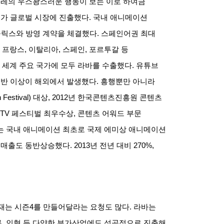
레의 우스꽝스러운 행동이 보는 이로 하여금
레가 글로벌 시장에 진출했다
.
국내 애니메이션
플릭스와 방영 계약을 체결했다
.
스페인어권 최대
 프랑스
,
이탈리아
,
스페인
,
포르투갈 등
세계 주요 국가에 모두 라바를 수출했다
.
유튜브
절반 이상이 해외에서 발생했다
.
흥행뿐만 아니라
Festival)
대상
, 2012
년 한국콘텐츠진흥원 콘텐츠
TV
페스티벌 최우수상
,
콘텐츠 어워드 부문
 국내 애니메이션 최초로 국제 에미상 애니메이션
 매출도 동반상승했다
. 2013
년 전년 대비
270%,
재는 시즌
4
를 만들어달라는 요청도 많다
.
라바는
류
,
인형 등 다양한 부가산업에도 성공적으로 진출해