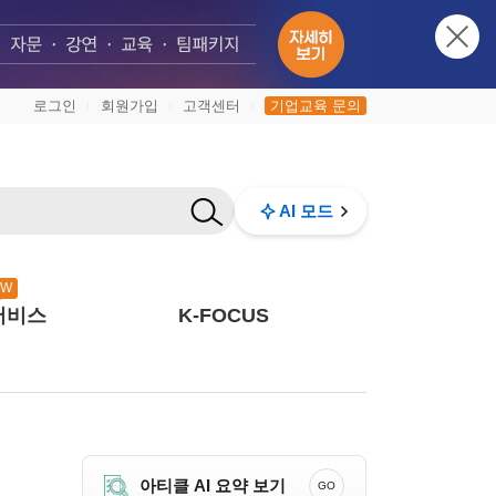
로그인
회원가입
고객센터
기업교육 문의
|
|
|
AI 모드
EW
서비스
K-FOCUS
아티클 AI 요약 보기
GO