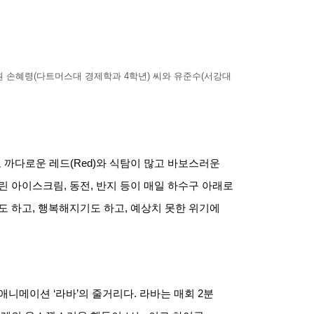
원 손혜령
(
다트머스대 경제학과
4
학년
)
씨와 유준수
(
서강대
 까다로운 레드
(Red)
와 식탐이 많고 바보스러운
린 아이스크림
,
동전
,
반지 등이 매일 하수구 아래로
도 하고
,
행복해지기도 하고
,
예상치 못한 위기에
 애니메이션
‘
라바
’
의 줄거리다
.
라바는 매회
2
분