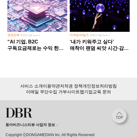
경영전략
마케팅/세일즈
2026년 5월 Issue 2
2026년 8월 Issue 1
“AI 기업, B2C
‘내가 키워주고 싶다’
구독요금제로는 수익 한계
애착이 팬덤 씨앗 시간·감정
다른 사업 없이 AI 성장에만
쏟다 보면 ‘정체성
의존 땐 위기”
공동체’로
서비스 소개
이용약관
저작권 정책
개인정보처리방침
이메일 무단수집 거부
사이트맵
기업교육 문의
동아비즈니스리뷰 사업자 정보
Copyright ⒸDONGAMEDIAN Inc. All Rights Reserved