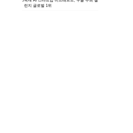
5
국내 AI 스타트업 비드래프트, 구글 주최 챌
린지 글로벌 1위