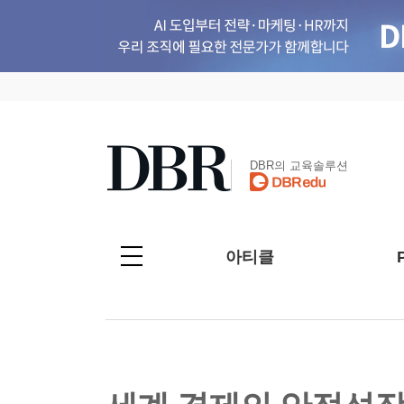
DBR의 교육솔루션
아티클