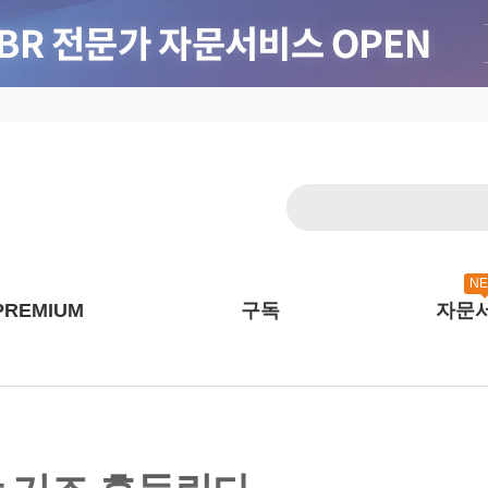
N
PREMIUM
구독
자문