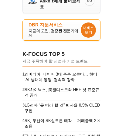
Askbiz에게 물어보세
GO
요
DBR 자문서비스
서비스
지금의 고민, 검증된 전문가에
보기
게
K-FOCUS TOP 5
지금 주목해야 할 산업과 기업 트렌드
1
엔비디아, 네이버 3대 주주 오른다… 한미
‘AI 생태계 동맹’ 결속력 강화
2
SK하이닉스, 美샌디스크와 HBF 첫 표준규
격 공개
3
LG전자 “못 따라 할 것” 반사율 0.5% OLED
구현
4
SK, 두산에 SK실트론 매각… 거래금액 2.3
조원