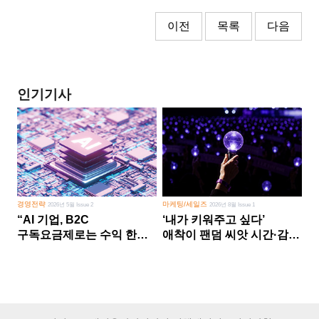
이전
목록
다음
인기기사
경영전략
마케팅/세일즈
2026년 5월 Issue 2
2026년 8월 Issue 1
“AI 기업, B2C
‘내가 키워주고 싶다’
구독요금제로는 수익 한계
애착이 팬덤 씨앗 시간·감정
다른 사업 없이 AI 성장에만
쏟다 보면 ‘정체성
의존 땐 위기”
공동체’로